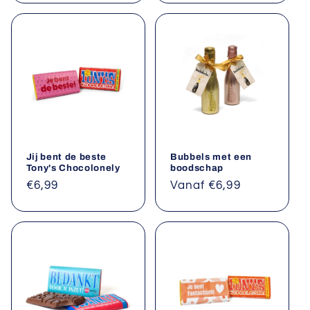
Jij bent de beste
Bubbels met een
Tony's Chocolonely
boodschap
Normale
€6,99
Normale
Vanaf €6,99
prijs
prijs