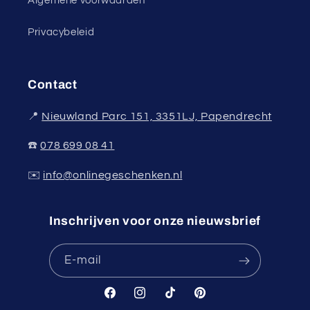
Algemene voorwaarden
Privacybeleid
Contact
📍
Nieuwland Parc 151, 3351LJ, Papendrecht
☎️
078 699 08 41
✉️
info@onlinegeschenken.nl
Inschrijven voor onze nieuwsbrief
E‑mail
Facebook
Instagram
TikTok
Pinterest