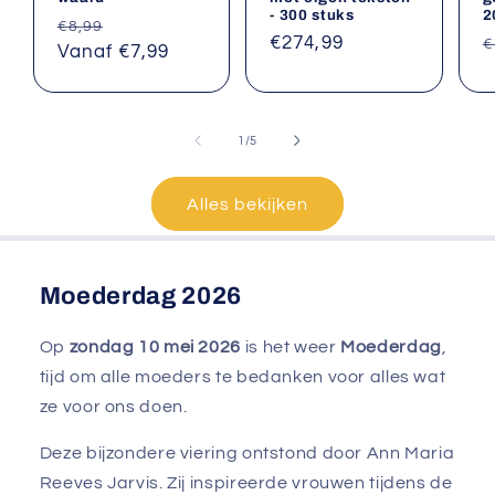
- 300 stuks
2
Normale
Aanbiedingsprijs
€8,99
Normale
€274,99
N
€
prijs
Vanaf €7,99
prijs
p
van
1
/
5
Alles bekijken
Moederdag 2026
Op
zondag 10 mei 2026
is het weer
Moederdag
,
tijd om alle moeders te bedanken voor alles wat
ze voor ons doen.
Deze bijzondere viering ontstond door Ann Maria
Reeves Jarvis. Zij inspireerde vrouwen tijdens de