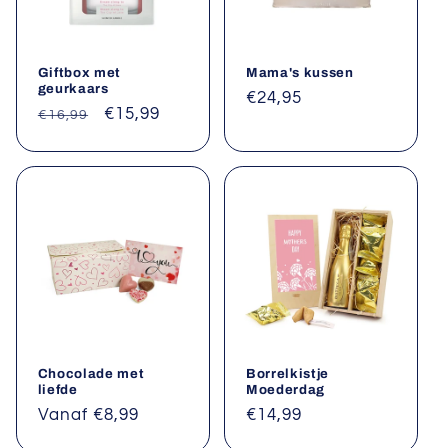
Giftbox met
Mama's kussen
geurkaars
Normale
€24,95
Normale
Aanbiedingsprijs
€15,99
€16,99
prijs
prijs
Chocolade met
Borrelkistje
liefde
Moederdag
Normale
Vanaf €8,99
Normale
€14,99
prijs
prijs