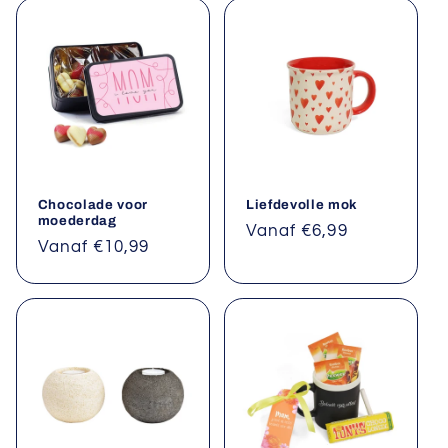
e
:
Chocolade voor
Liefdevolle mok
moederdag
Normale
Vanaf €6,99
Normale
Vanaf €10,99
prijs
prijs