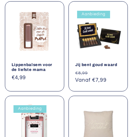
Aanbieding
Lippenbalsem voor
Jij bent goud waard
de liefste mama
Normale
Aanbiedingsprijs
€8,99
Normale
€4,99
prijs
Vanaf €7,99
prijs
Aanbieding