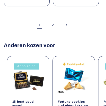
prijs
prijs
1
2
Anderen kozen voor
Aanbieding
Jij bent goud
Fortune cookies
F
waard
met eigen teksten
g