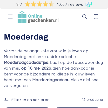
Meteen
8.7
1.607 reviews
naar de
content
Winkelwagen
C
Moederdag
o
Verras de belangrijkste vrouw in je leven op
l
Moederdag met onze unieke selectie
Moederdagcadeautjes
. Laat op de tweede zondag
l
van mei,
op 10 mei 2026
, zien hoe dankbaar je
bent voor de bijzondere rol die ze in jouw leven
e
heeft met een
Moederdagcadeau
die ze niet snel
c
zal vergeten.
t
Filteren en sorteren
42 producten
i