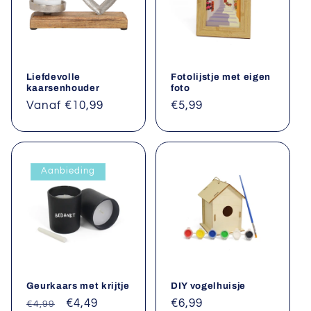
Liefdevolle
Fotolijstje met eigen
kaarsenhouder
foto
Normale
Vanaf €10,99
Normale
€5,99
prijs
prijs
Aanbieding
Geurkaars met krijtje
DIY vogelhuisje
Normale
Aanbiedingsprijs
€4,49
Normale
€6,99
€4,99