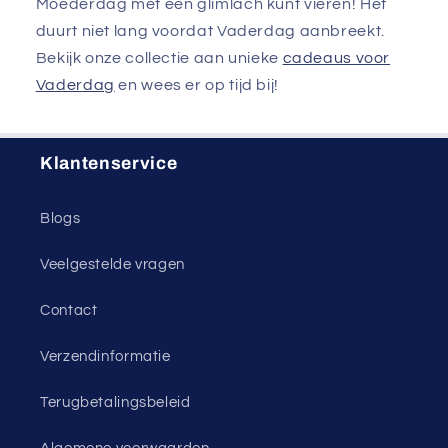
Moederdag met een glimlach kunt vieren! Het
duurt niet lang voordat Vaderdag aanbreekt.
Bekijk onze collectie aan unieke
cadeaus voor
Vaderdag
en wees er op tijd bij!
Klantenservice
Blogs
Veelgestelde vragen
Contact
Verzendinformatie
Terugbetalingsbeleid