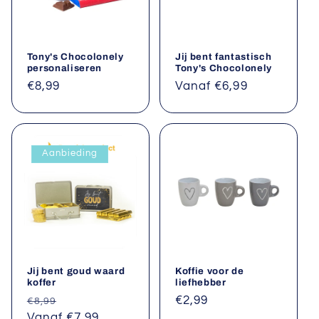
Tony's Chocolonely
Jij bent fantastisch
personaliseren
Tony's Chocolonely
Normale
€8,99
Normale
Vanaf €6,99
prijs
prijs
Aanbieding
Jij bent goud waard
Koffie voor de
koffer
liefhebber
Normale
Aanbiedingsprijs
Normale
€2,99
€8,99
prijs
Vanaf €7,99
prijs