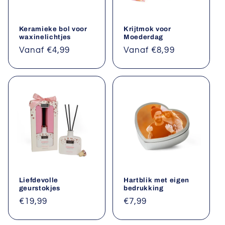
Keramieke bol voor
Krijtmok voor
waxinelichtjes
Moederdag
Normale
Vanaf €4,99
Normale
Vanaf €8,99
prijs
prijs
Liefdevolle
Hartblik met eigen
geurstokjes
bedrukking
Normale
€19,99
Normale
€7,99
prijs
prijs