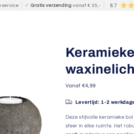
8.7
e
service
✓
Gratis verzending
vanaf € 35,-
Keramieke
waxinelich
Normale
Vanaf €4,99
prijs
Levertijd:
1-2 werkdag
Deze stijlvolle keramieke bo
sfeer in elke ruimte. Het rob