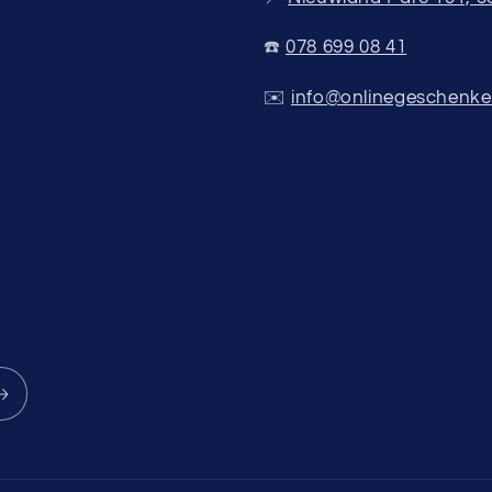
☎️
078 699 08 41
✉️
info@onlinegeschenke