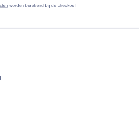
sten
worden berekend bij de checkout.
e
l