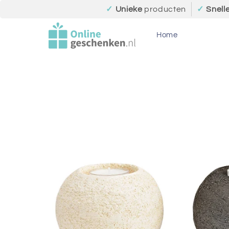
Meteen
✓
Unieke
producten
✓
Snell
naar de
content
Home
Ga direct naar
productinformatie