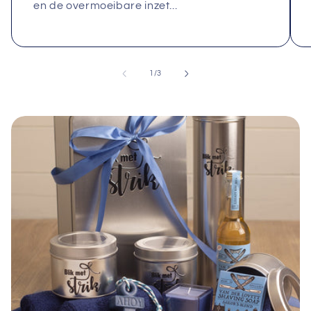
en de overmoeibare inzet...
van
1
/
3