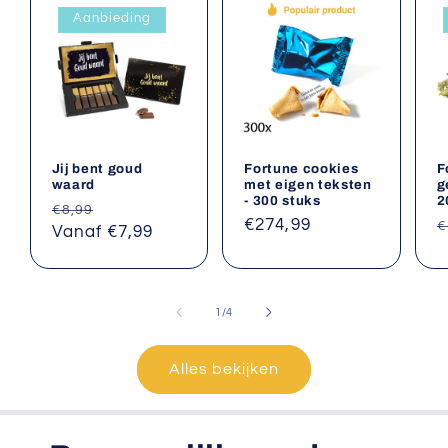
Aanbieding
Jij bent goud
Fortune cookies
F
waard
met eigen teksten
g
- 300 stuks
2
Normale
Aanbiedingsprijs
€8,99
Normale
€274,99
N
€
prijs
Vanaf €7,99
prijs
p
van
1
/
4
Alles bekijken