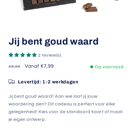
Media
1
openen
Jij bent goud waard
in
modaal
2 review(s)
Normale
Aanbiedingsprijs
Vanaf €7,99
€8,99
Op voorraad
prijs
Levertijd: 1-2 werkdagen
Jij bent goud waard! Aan wie laat jij jouw
waardering zien? Dit cadeau is perfect voor elke
gelegenheid! Kies voor de standaard kaart of maak
je eigen ontwerp.