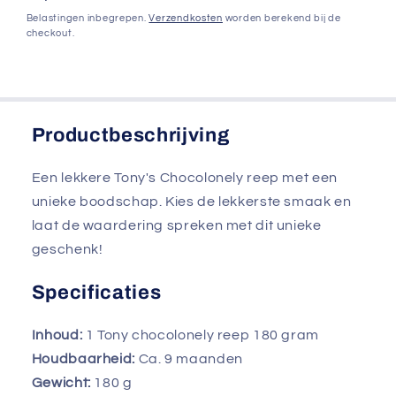
Tony&#39;s
Tony&#39;s
prijs
Belastingen inbegrepen.
Verzendkosten
worden berekend bij de
Chocolonely
Chocolonely
checkout.
Productbeschrijving
Een lekkere Tony's Chocolonely reep met een
unieke boodschap. Kies de lekkerste smaak en
laat de waardering spreken met dit unieke
geschenk!
Specificaties
Inhoud:
1 Tony chocolonely reep 180 gram
Houdbaarheid:
Ca. 9 maanden
Gewicht:
180
g