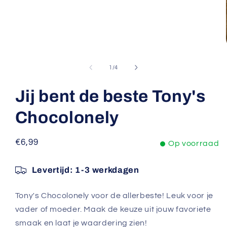
Media
1
openen
van
1
/
4
in
modaal
Jij bent de beste Tony's
Chocolonely
Normale
€6,99
Op voorraad
prijs
Levertijd:
1-3 werkdagen
Tony's Chocolonely voor de allerbeste! Leuk voor je
vader of moeder. Maak de keuze uit jouw favoriete
smaak en laat je waardering zien!