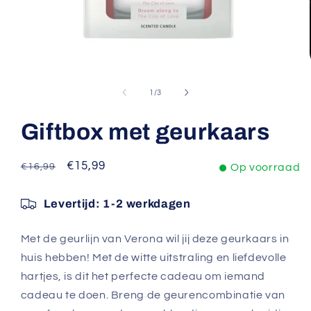
Media
1
openen
van
1
/
3
in
modaal
Giftbox met geurkaars
Normale
Aanbiedingsprijs
€15,99
€16,99
Op voorraad
prijs
Levertijd:
1-2 werkdagen
Met de geurlijn van Verona wil jij deze geurkaars in
huis hebben! Met de witte uitstraling en liefdevolle
hartjes, is dit het perfecte cadeau om iemand
cadeau te doen. Breng de geurencombinatie van