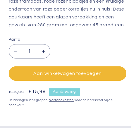
roze framboos, rode rozenblaadjes en een kruidige
ondertoon van roze peperkorreltjes nu in huis! Deze
geurkaars heeft een glazen verpakking en een
gewicht van 280 gram met ongeveer 45 branduren.
Aantal
Aantal
Aantal
verlagen
verhogen
voor
voor
Giftbox
Giftbox
Aan winkelwagen toevoegen
met
met
geurkaars
geurkaars
Normale
Aanbiedingsprijs
€15,99
Aanbieding
€16,99
prijs
Belastingen inbegrepen.
Verzendkosten
worden berekend bij de
checkout.