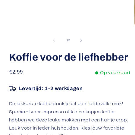
Media
1
openen
van
1
/
2
in
modaal
Koffie voor de liefhebber
Normale
€2,99
Op voorraad
prijs
Levertijd:
1-2 werkdagen
De lekkerste koffie drink je uit een liefdevolle mok!
Speciaal voor espresso of kleine kopjes koffie
hebben we deze leuke mokken met een hartje erop.
Leuk voor in ieder huishouden. Kies jouw favoriete