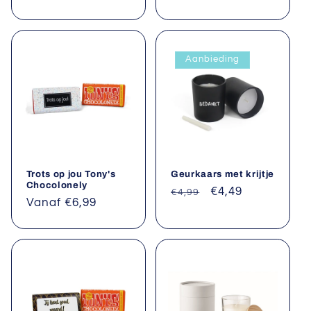
prijs
Aanbieding
Trots op jou Tony's
Geurkaars met krijtje
Chocolonely
Normale
Aanbiedingsprijs
€4,49
€4,99
Normale
Vanaf €6,99
prijs
prijs