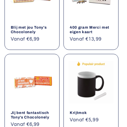
Blij met jou Tony's
400 gram Merci met
Chocolonely
eigen kaart
Normale
Vanaf €6,99
Normale
Vanaf €13,99
prijs
prijs
Jij bent fantastisch
Krijtmok
Tony's Chocolonely
Normale
Vanaf €5,99
Normale
Vanaf €6,99
prijs