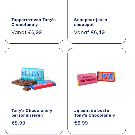
Topperrrrr van Tony's
Snoephartjes in
Chocolonely
snoeppot
Normale
Vanaf €6,99
Normale
Vanaf €6,49
prijs
prijs
Tony's Chocolonely
Jij bent de beste
personaliseren
Tony's Chocolonely
Normale
€8,99
Normale
€6,99
prijs
prijs