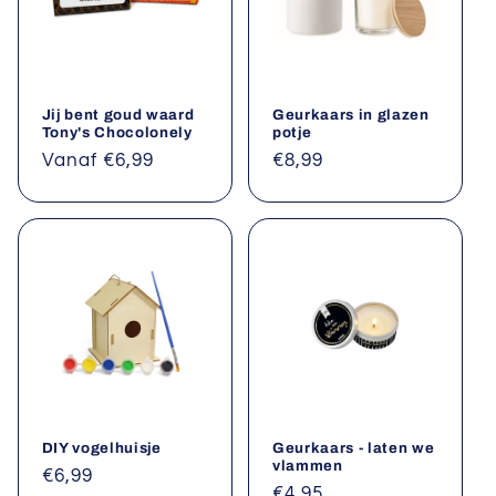
Jij bent goud waard
Geurkaars in glazen
Tony's Chocolonely
potje
Normale
Vanaf €6,99
Normale
€8,99
prijs
prijs
DIY vogelhuisje
Geurkaars - laten we
vlammen
Normale
€6,99
Normale
€4,95