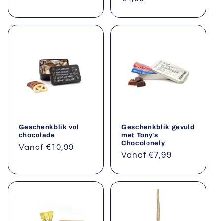
prijs
prijs
Geschenkblik vol
Geschenkblik gevuld
chocolade
met Tony's
Chocolonely
Normale
Vanaf €10,99
Normale
Vanaf €7,99
prijs
prijs