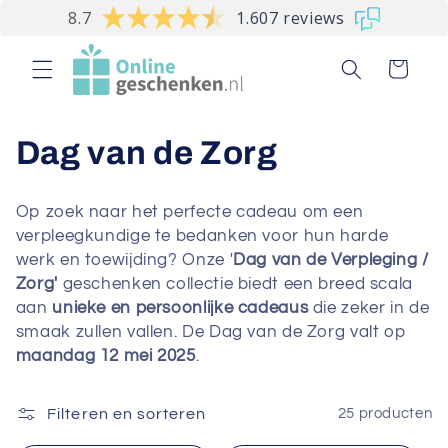
Meteen
8.7
1.607 reviews
naar de
content
Winkelwagen
C
Dag van de Zorg
o
Op zoek naar het perfecte cadeau om een
l
verpleegkundige te bedanken voor hun harde
werk en toewijding? Onze '
Dag van de Verpleging /
l
Zorg'
geschenken collectie biedt een breed scala
aan
unieke en persoonlijke cadeaus
die zeker in de
e
smaak zullen vallen. De Dag van de Zorg valt op
c
maandag 12 mei 2025
.
t
Filteren en sorteren
25 producten
i