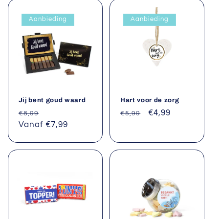
e
Aanbieding
Aanbieding
:
Jij bent goud waard
Hart voor de zorg
Normale
Aanbiedingsprijs
Normale
Aanbiedingsprijs
€4,99
€8,99
€5,99
prijs
Vanaf €7,99
prijs