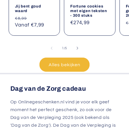
Jij bent goud
Fortune cookies
F
waard
met eigen teksten
g
- 300 stuks
2
Normale
Aanbiedingsprijs
€8,99
Normale
€274,99
N
€
prijs
Vanaf €7,99
prijs
p
van
1
/
5
Alles bekijken
Dag van de Zorg cadeau
Op Onlinegeschenken.nl vind je voor elk geef
moment het perfect geschenk, zo ook voor de
Dag van de Verpleging 2025 (ook bekend als
'Dag van de Zorg'). De Dag van de Verpleging is