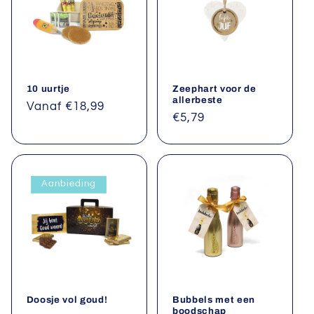
10 uurtje
Zeephart voor de
allerbeste
Normale
Vanaf €18,99
Normale
€5,79
prijs
prijs
Aanbieding
Doosje vol goud!
Bubbels met een
boodschap