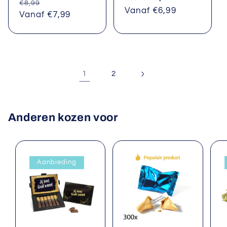
Normale
Aanbiedingsprijs
€8,99
Normale
Vanaf €6,99
prijs
Vanaf €7,99
prijs
1
2
Anderen kozen voor
Aanbieding