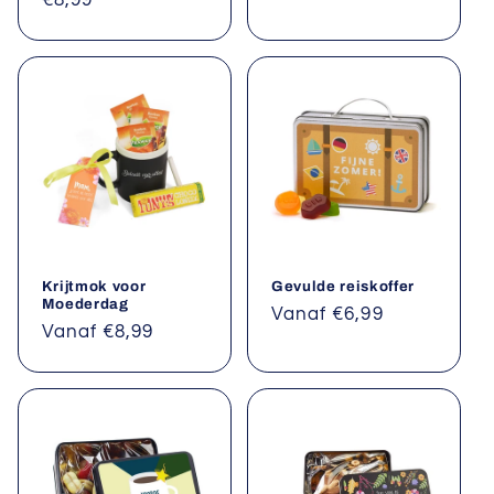
prijs
prijs
Krijtmok voor
Gevulde reiskoffer
Moederdag
Normale
Vanaf €6,99
Normale
Vanaf €8,99
prijs
prijs