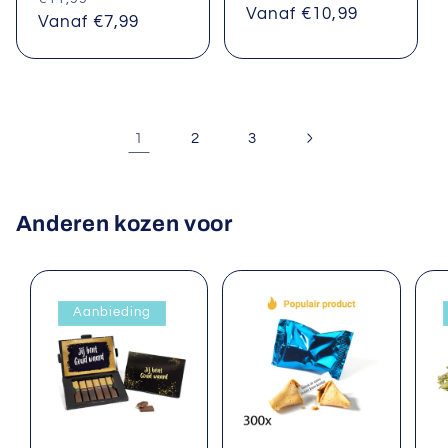
Normale
Vanaf €10,99
prijs
Vanaf €7,99
prijs
1
2
3
Anderen kozen voor
Aanbieding