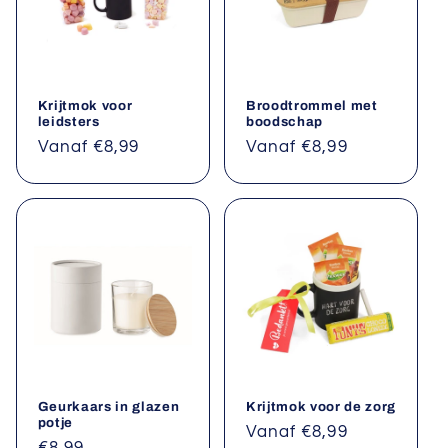
Krijtmok voor
Broodtrommel met
leidsters
boodschap
Normale
Vanaf €8,99
Normale
Vanaf €8,99
prijs
prijs
Geurkaars in glazen
Krijtmok voor de zorg
potje
Normale
Vanaf €8,99
Normale
€8,99