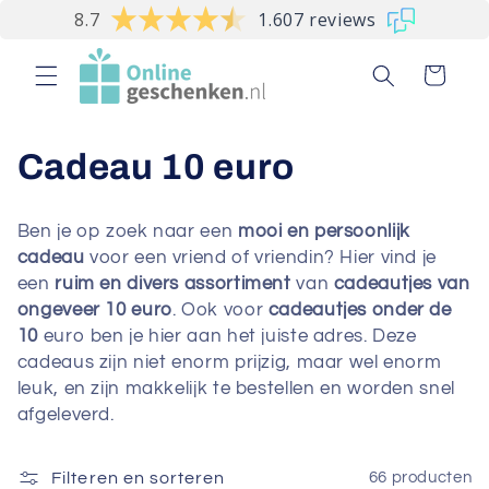
Meteen
8.7
1.607 reviews
naar de
content
Winkelwagen
C
Cadeau 10 euro
o
Ben je op zoek naar een
mooi en persoonlijk
l
cadeau
voor een vriend of vriendin? Hier vind je
een
ruim en divers assortiment
van
cadeautjes van
l
ongeveer 10 euro
. Ook voor
cadeautjes onder de
10
euro ben je hier aan het juiste adres. Deze
e
cadeaus zijn niet enorm prijzig, maar wel enorm
c
leuk, en zijn makkelijk te bestellen en worden snel
afgeleverd.
t
i
Filteren en sorteren
66 producten