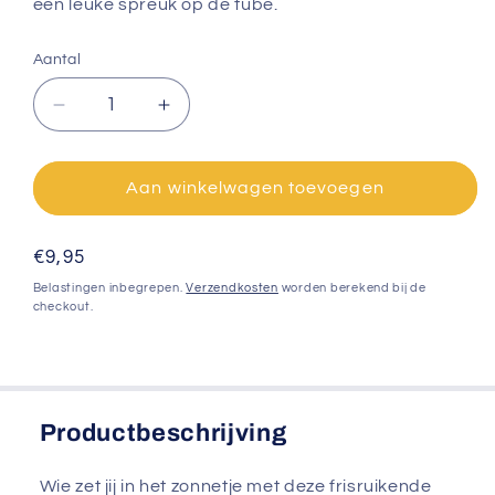
een leuke spreuk op de tube.
Aantal
Aantal
Aantal
verlagen
verhogen
voor
voor
Douchegel
Douchegel
Aan winkelwagen toevoegen
voor
voor
jou
jou
Normale
€9,95
prijs
Belastingen inbegrepen.
Verzendkosten
worden berekend bij de
checkout.
Productbeschrijving
Wie zet jij in het zonnetje met deze frisruikende