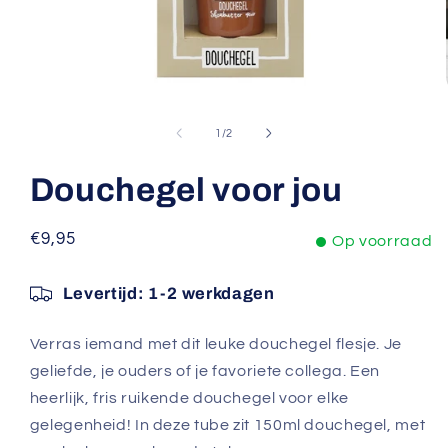
Media
1
openen
van
1
/
2
in
modaal
Douchegel voor jou
Normale
€9,95
Op voorraad
prijs
Levertijd:
1-2 werkdagen
Verras iemand met dit leuke douchegel flesje. Je
geliefde, je ouders of je favoriete collega. Een
heerlijk, fris ruikende douchegel voor elke
gelegenheid! In deze tube zit 150ml douchegel, met