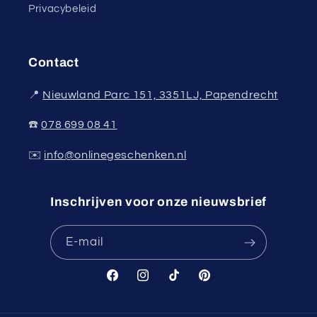
Privacybeleid
Contact
📍
Nieuwland Parc 151, 3351LJ, Papendrecht
☎️
078 699 08 41
✉️
info@onlinegeschenken.nl
Inschrijven voor onze nieuwsbrief
E‑mail
Facebook
Instagram
TikTok
Pinterest