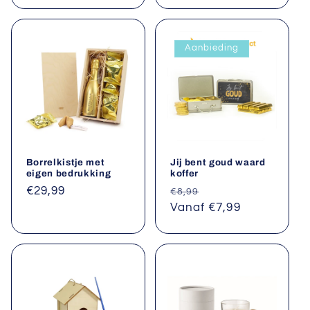
Aanbieding
Borrelkistje met
Jij bent goud waard
eigen bedrukking
koffer
Normale
€29,99
Normale
Aanbiedingsprijs
€8,99
prijs
prijs
Vanaf €7,99