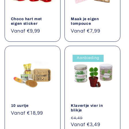
Choco hart met
Maak je eigen
eigen sticker
tompouce
Normale
Vanaf €9,99
Normale
Vanaf €7,99
prijs
prijs
Aanbieding
10 uurtje
Klavertje vier in
blikje
Normale
Vanaf €18,99
Normale
Aanbiedingsprijs
€4,49
prijs
prijs
Vanaf €3,49