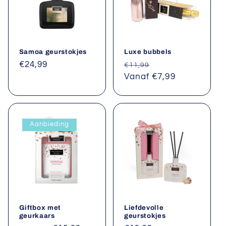
Samoa geurstokjes
Luxe bubbels
Normale
€24,99
Normale
Aanbiedingsprijs
€11,99
prijs
prijs
Vanaf €7,99
Aanbieding
Giftbox met
Liefdevolle
geurkaars
geurstokjes