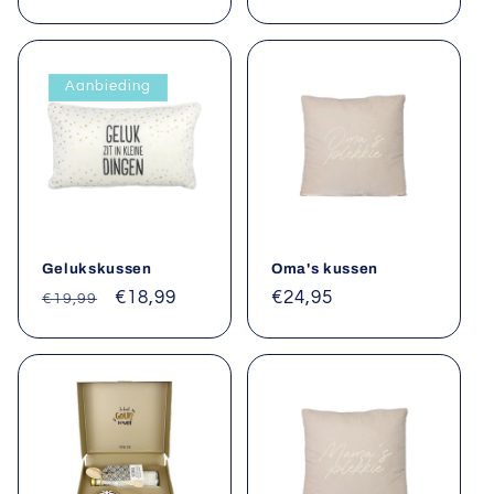
Aanbieding
Gelukskussen
Oma's kussen
Normale
Aanbiedingsprijs
€18,99
Normale
€24,95
€19,99
prijs
prijs