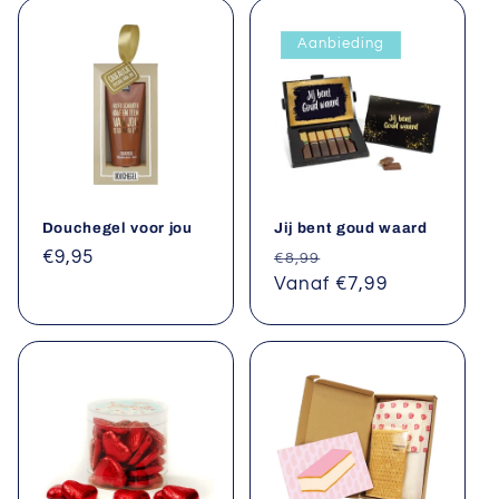
e
Aanbieding
:
Douchegel voor jou
Jij bent goud waard
Normale
€9,95
Normale
Aanbiedingsprijs
€8,99
prijs
prijs
Vanaf €7,99