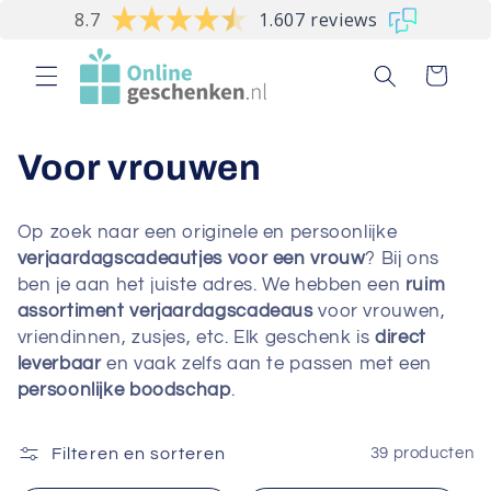
Meteen
8.7
1.607 reviews
naar de
content
Winkelwagen
C
Voor vrouwen
o
Op zoek naar een originele en persoonlijke
l
verjaardagscadeautjes voor een vrouw
? Bij ons
ben je aan het juiste adres. We hebben een
ruim
l
assortiment verjaardagscadeaus
voor vrouwen,
vriendinnen, zusjes, etc. Elk geschenk is
direct
e
leverbaar
en vaak zelfs aan te passen met een
c
persoonlijke boodschap
.
t
Filteren en sorteren
39 producten
i