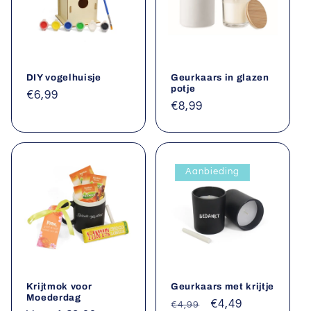
DIY vogelhuisje
Geurkaars in glazen
potje
Normale
€6,99
Normale
€8,99
prijs
prijs
Aanbieding
Krijtmok voor
Geurkaars met krijtje
Moederdag
Normale
Aanbiedingsprijs
€4,49
€4,99