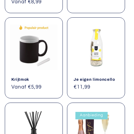
Normale
Vanaf €8,99
prijs
prijs
Krijtmok
Je eigen limoncello
Normale
Vanaf €5,99
Normale
€11,99
prijs
prijs
Aanbieding