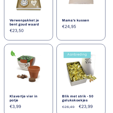
Verwenpakket je
Mama's kussen
bent goud waard
Normale
€24,95
Normale
€23,50
prijs
prijs
Aanbieding
Klavertje vier in
Blik met strik - 50
potje
gelukskoekjes
Normale
€3,99
Normale
Aanbiedingsprij
€23,99
€26,49
prijs
prijs