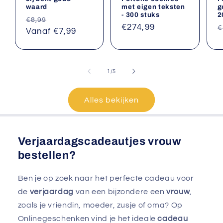
waard
met eigen teksten
g
- 300 stuks
2
Normale
Aanbiedingsprijs
€8,99
Normale
€274,99
N
€
prijs
Vanaf €7,99
prijs
p
van
1
/
5
Alles bekijken
Verjaardagscadeautjes vrouw
bestellen?
Ben je op zoek naar het perfecte cadeau voor
de
verjaardag
van een bijzondere een
vrouw
,
zoals je vriendin, moeder, zusje of oma? Op
Onlinegeschenken vind je het ideale
cadeau