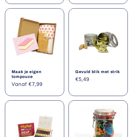
Maak je eigen
Gevuld blik met strik
tompouce
Normale
€5,49
Normale
Vanaf €7,99
prijs
prijs