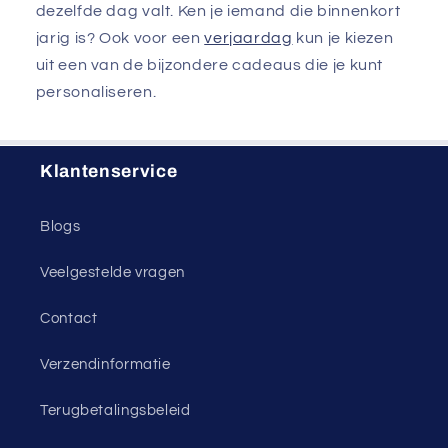
dezelfde dag valt. Ken je iemand die binnenkort
jarig is? Ook voor een
verjaardag
kun je kiezen
uit een van de bijzondere cadeaus die je kunt
personaliseren.
Klantenservice
Blogs
Veelgestelde vragen
Contact
Verzendinformatie
Terugbetalingsbeleid