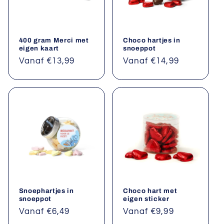
400 gram Merci met
Choco hartjes in
eigen kaart
snoeppot
Normale
Vanaf €13,99
Normale
Vanaf €14,99
prijs
prijs
Snoephartjes in
Choco hart met
snoeppot
eigen sticker
Normale
Vanaf €6,49
Normale
Vanaf €9,99
prijs
prijs