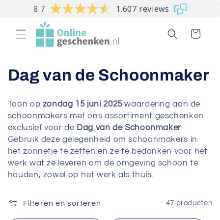
Meteen
8.7
1.607 reviews
naar de
content
Winkelwagen
C
Dag van de Schoonmaker
o
Toon op
zondag
15
juni 2025
waardering aan de
l
schoonmakers met ons assortiment geschenken
exclusief voor de
Dag van de Schoonmaker
.
l
Gebruik deze gelegenheid om schoonmakers in
het zonnetje te zetten en ze te bedanken voor het
e
werk wat ze leveren om de omgeving schoon te
c
houden, zowel op het werk als thuis.
t
Filteren en sorteren
47 producten
i