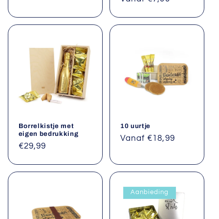
prijs
prijs
Borrelkistje met
10 uurtje
eigen bedrukking
Normale
Vanaf €18,99
Normale
€29,99
prijs
prijs
Aanbieding