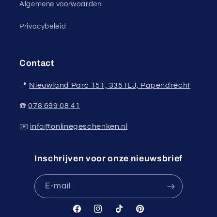
Algemene voorwaarden
Privacybeleid
Contact
📍
Nieuwland Parc 151, 3351LJ, Papendrecht
☎️
078 699 08 41
✉️
info@onlinegeschenken.nl
Inschrijven voor onze nieuwsbrief
E‑mail
Facebook
Instagram
TikTok
Pinterest