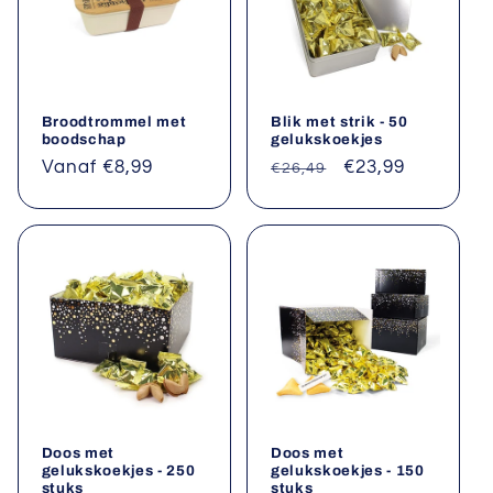
Broodtrommel met
Blik met strik - 50
boodschap
gelukskoekjes
Normale
Vanaf €8,99
Normale
Aanbiedingsprij
€23,99
€26,49
prijs
prijs
Doos met
Doos met
gelukskoekjes - 250
gelukskoekjes - 150
stuks
stuks