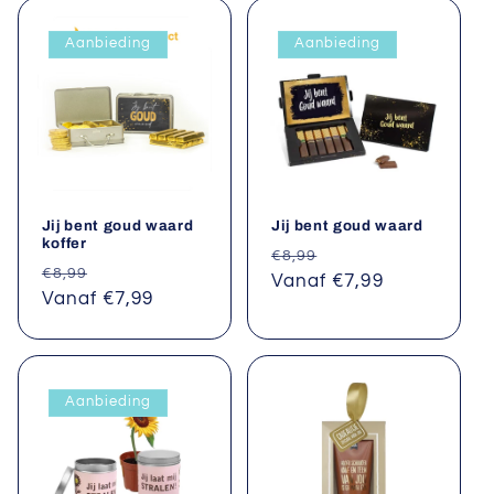
e
Aanbieding
Aanbieding
:
Jij bent goud waard
Jij bent goud waard
koffer
Normale
Aanbiedingsprijs
€8,99
Normale
Aanbiedingsprijs
€8,99
prijs
Vanaf €7,99
prijs
Vanaf €7,99
Aanbieding