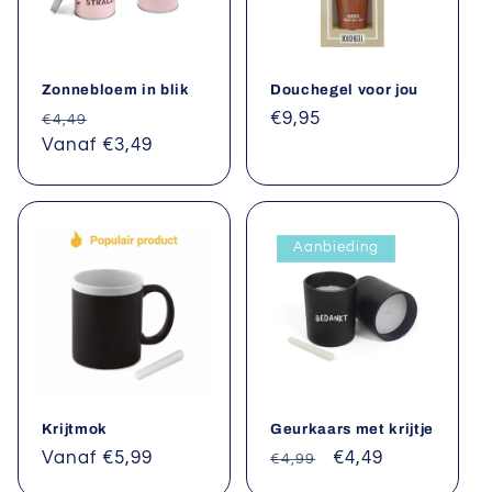
Zonnebloem in blik
Douchegel voor jou
Normale
Aanbiedingsprijs
Normale
€9,95
€4,49
prijs
Vanaf €3,49
prijs
Aanbieding
Krijtmok
Geurkaars met krijtje
Normale
Vanaf €5,99
Normale
Aanbiedingsprijs
€4,49
€4,99
prijs
prijs