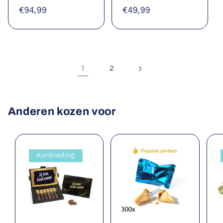
Normale
€94,99
Normale
€49,99
prijs
prijs
1
2
Anderen kozen voor
Aanbieding