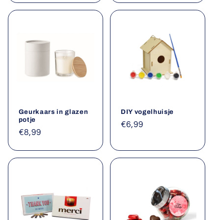
Geurkaars in glazen
DIY vogelhuisje
potje
Normale
€6,99
Normale
€8,99
prijs
prijs