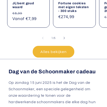
Jij bent goud
Fortune cookies
F
waard
met eigen teksten
g
- 300 stuks
2
Normale
Aanbiedingsprijs
€8,99
Normale
€274,99
N
€
prijs
Vanaf €7,99
prijs
p
van
1
/
5
Alles bekijken
Dag van de Schoonmaker cadeau
Op zondag 15 juni 2025 is het de Dag van de
Schoonmaker, een speciale gelegenheid om
onze waardering te tonen voor de
hardwerkende schoonmakers die elke dag hun