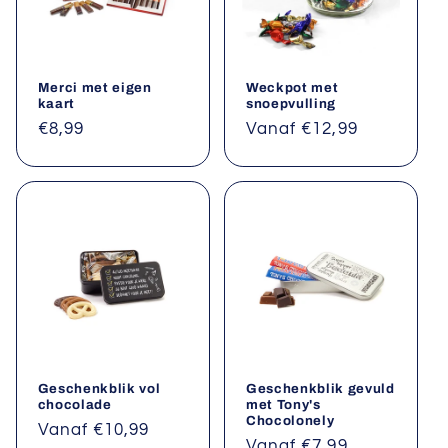
Merci met eigen
Weckpot met
kaart
snoepvulling
Normale
€8,99
Normale
Vanaf €12,99
prijs
prijs
Geschenkblik vol
Geschenkblik gevuld
chocolade
met Tony's
Chocolonely
Normale
Vanaf €10,99
Normale
Vanaf €7,99