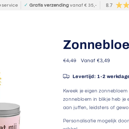
8.7
e
service
✓
Gratis verzending
vanaf € 35,-
Zonnebloem
Normale
€4,49
Aanbiedingsprijs
Vanaf €3,49
prijs
Levertijd: 1-2 werkdag
Kweek je eigen zonnebloem re
zonnebloem in blikje heb je 
aan juffen, leidsters of ge
Personalisatie mogelijk doo