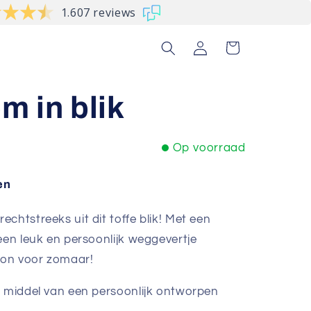
1.607 reviews
Inloggen
Winkelwagen
 in blik
Op voorraad
en
chtstreeks uit dit toffe blik! M
et een
een leuk en persoonlijk weggevertje
woon voor zomaar!
r middel van een persoonlijk ontworpen