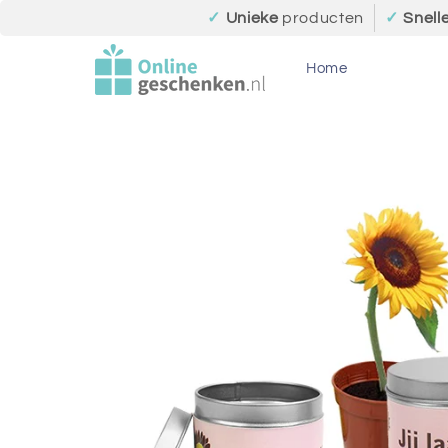
Meteen
✓
Unieke
producten
✓
Snell
naar de
content
Home
Ga direct naar
productinformatie