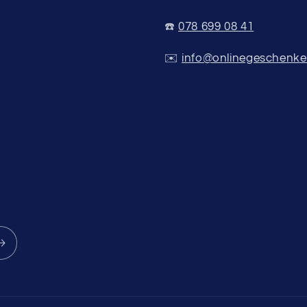
☎️
078 699 08 41
✉️
info@onlinegeschenke