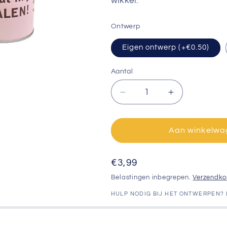
wikkel.
Ontwerp
Eigen ontwerp (+€0.50)
Aantal
Aantal
Aantal
verlagen
verhogen
voor
voor
Zonnebloem
Zonnebloem
Aan winkelwa
in
in
blik
blik
Normale
€3,99
prijs
Belastingen inbegrepen.
Verzendko
HULP NODIG BIJ HET ONTWERPEN?