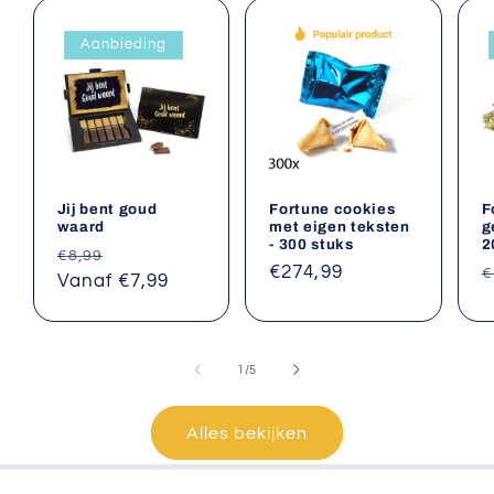
Aanbieding
Jij bent goud
Fortune cookies
F
waard
met eigen teksten
g
- 300 stuks
2
Normale
Aanbiedingsprijs
€8,99
Normale
€274,99
N
€
prijs
Vanaf €7,99
prijs
p
van
1
/
5
Alles bekijken