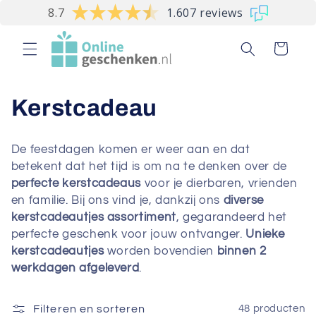
Meteen
8.7
1.607 reviews
naar de
content
Winkelwagen
C
Kerstcadeau
o
De feestdagen komen er weer aan en dat
l
betekent dat het tijd is om na te denken over de
perfecte kerstcadeaus
voor je dierbaren, vrienden
l
en familie. Bij ons vind je, dankzij ons
diverse
kerstcadeautjes assortiment
, gegarandeerd het
e
perfecte geschenk voor jouw ontvanger.
Unieke
c
kerstcadeautjes
worden bovendien
binnen 2
werkdagen afgeleverd
.
t
i
Filteren en sorteren
48 producten