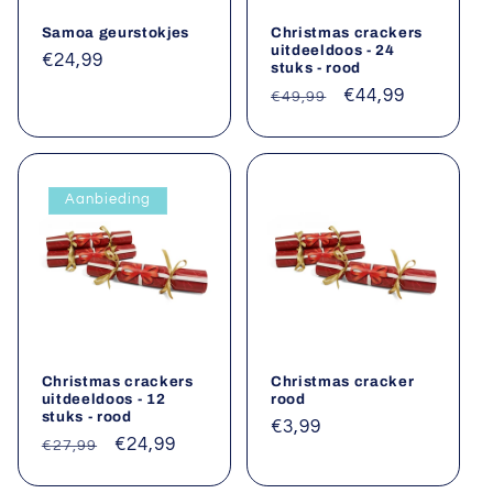
Samoa geurstokjes
Christmas crackers
uitdeeldoos - 24
Normale
€24,99
stuks - rood
prijs
Normale
Aanbiedingsprij
€44,99
€49,99
prijs
Aanbieding
Christmas crackers
Christmas cracker
uitdeeldoos - 12
rood
stuks - rood
Normale
€3,99
Normale
Aanbiedingsprijs
€24,99
€27,99
prijs
prijs