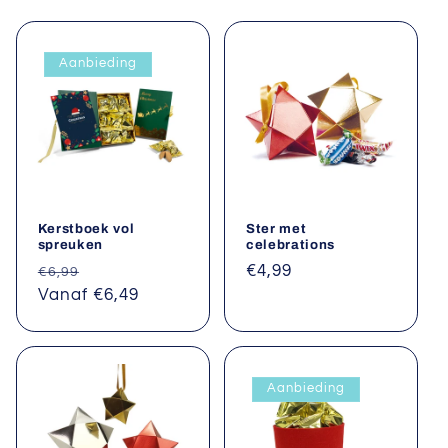
e
Aanbieding
:
Kerstboek vol
Ster met
spreuken
celebrations
Normale
Aanbiedingsprijs
Normale
€4,99
€6,99
prijs
Vanaf €6,49
prijs
Aanbieding