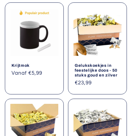
Krijtmok
Gelukskoekjes in
feestelijke doos - 50
Normale
Vanaf €5,99
stuks goud en zilver
prijs
Normale
€23,99
prijs