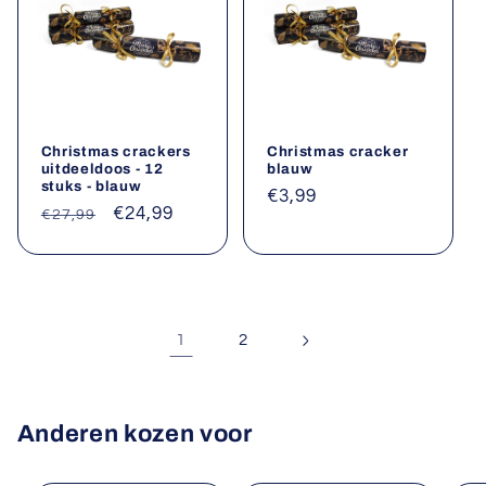
Christmas crackers
Christmas cracker
uitdeeldoos - 12
blauw
stuks - blauw
Normale
€3,99
Normale
Aanbiedingsprijs
€24,99
€27,99
prijs
prijs
1
2
Anderen kozen voor