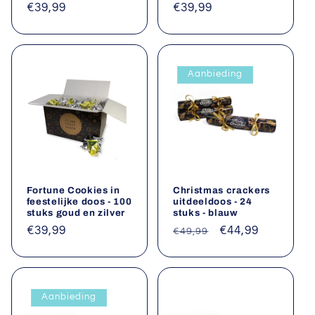
Normale
€39,99
Normale
€39,99
prijs
prijs
Aanbieding
Fortune Cookies in
Christmas crackers
feestelijke doos - 100
uitdeeldoos - 24
stuks goud en zilver
stuks - blauw
Normale
€39,99
Normale
Aanbiedingsprij
€44,99
€49,99
prijs
prijs
Aanbieding