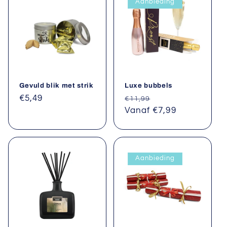
Aanbieding
Gevuld blik met strik
Luxe bubbels
Normale
€5,49
Normale
Aanbiedingsprijs
€11,99
prijs
prijs
Vanaf €7,99
Aanbieding