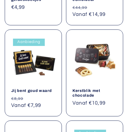
Normale
€4,99
Normale
Aanbiedingsprijs
€44,99
prijs
prijs
Vanaf €14,99
Aanbieding
Jij bent goud waard
Kerstblik met
chocolade
Normale
Aanbiedingsprijs
€8,99
Normale
Vanaf €10,99
prijs
Vanaf €7,99
prijs