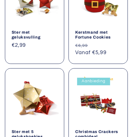
Ster met
Kerstmand met
geluksvulling
Fortune Cookies
Normale
€2,99
Normale
Aanbiedingsprijs
€6,99
prijs
prijs
Vanaf €5,99
Aanbieding
Ster met 5
Christmas Crackers
gelukskoekjes
combideal