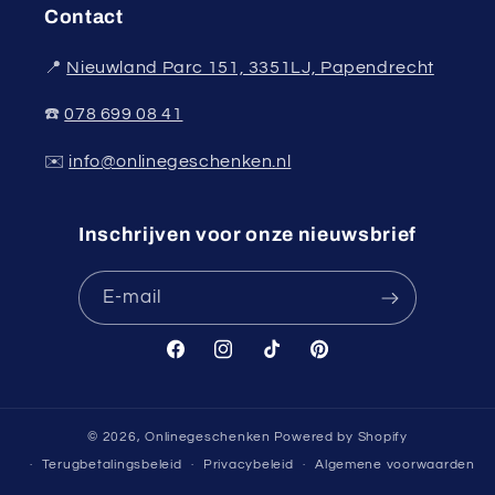
Contact
📍
Nieuwland Parc 151, 3351LJ, Papendrecht
☎️
078 699 08 41
✉️
info@onlinegeschenken.nl
Inschrijven voor onze nieuwsbrief
E‑mail
Facebook
Instagram
TikTok
Pinterest
© 2026,
Onlinegeschenken
Powered by Shopify
Terugbetalingsbeleid
Privacybeleid
Algemene voorwaarden