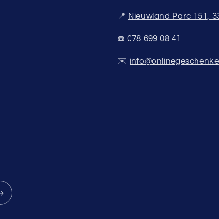
📍
Nieuwland Parc 151, 
☎️
078 699 08 41
✉️
info@onlinegeschenke