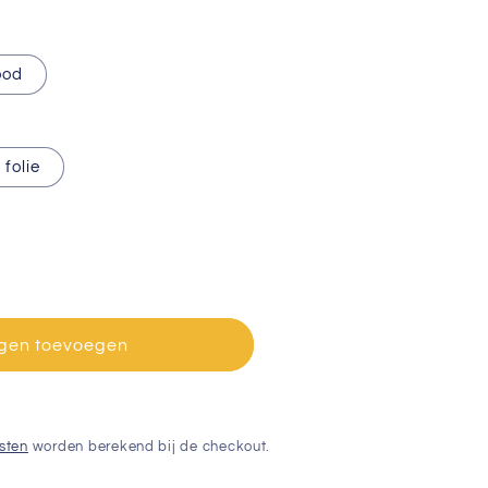
ood
 folie
gen toevoegen
sten
worden berekend bij de checkout.