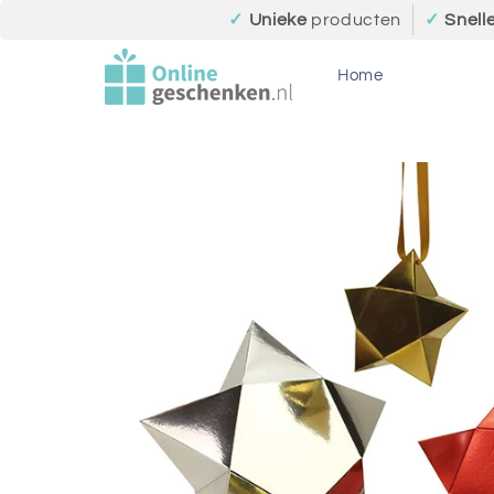
Meteen
✓
Unieke
producten
✓
Snell
naar de
content
Home
Ga direct naar
productinformatie