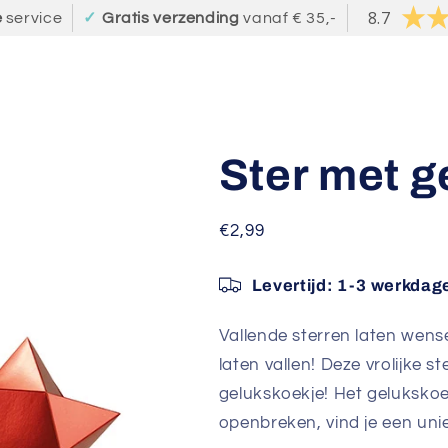
8.7
e
service
✓
Gratis verzending
vanaf € 35,-
Ster met g
Normale
€2,99
prijs
Levertijd:
1-3 werkdag
Vallende sterren laten wens
laten vallen! Deze vrolijke s
gelukskoekje! Het gelukskoe
openbreken, vind je een uni