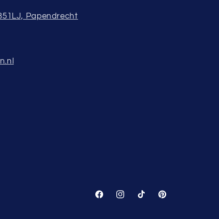
3351LJ, Papendrecht
n.nl
Facebook
Instagram
TikTok
Pinterest