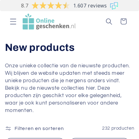
Meteen
8.7
1.607 reviews
naar de
content
Winkelwagen
C
New products
o
Onze unieke collectie van de nieuwste producten.
l
Wij blijven de website updaten met steeds meer
unieke producten die je nergens anders vindt.
l
Bekijk nu de nieuwste collecties hier. Deze
producten zijn geschikt voor elke gelegenheid,
e
waar je ook kunt personaliseren voor andere
c
momenten.
t
Filteren en sorteren
232 producten
i