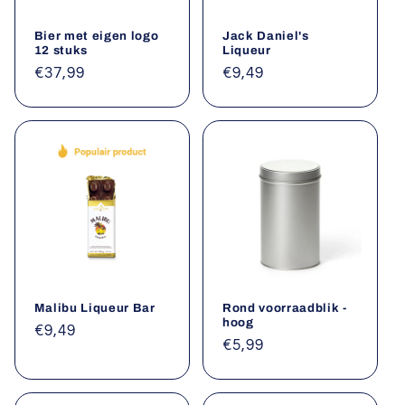
Bier met eigen logo
Jack Daniel's
12 stuks
Liqueur
Normale
€37,99
Normale
€9,49
prijs
prijs
Malibu Liqueur Bar
Rond voorraadblik -
hoog
Normale
€9,49
Normale
€5,99
prijs
prijs