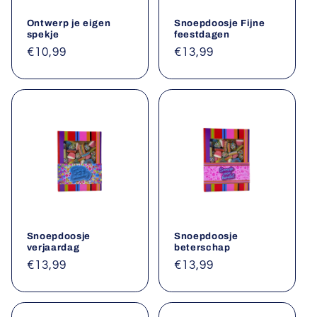
Ontwerp je eigen
Snoepdoosje Fijne
spekje
feestdagen
Normale
€10,99
Normale
€13,99
prijs
prijs
Snoepdoosje
Snoepdoosje
verjaardag
beterschap
Normale
€13,99
Normale
€13,99
prijs
prijs