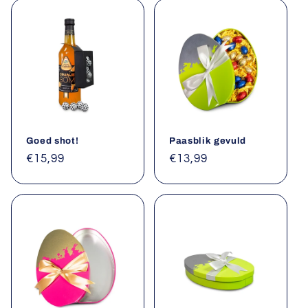
e
:
Goed shot!
Paasblik gevuld
Normale
€15,99
Normale
€13,99
prijs
prijs