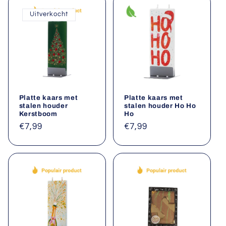
Uitverkocht
Platte kaars met
Platte kaars met
stalen houder
stalen houder Ho Ho
Kerstboom
Ho
Normale
€7,99
Normale
€7,99
prijs
prijs