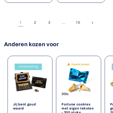
1
…
2
3
10
Anderen kozen voor
Aanbieding
Jij bent goud
Fortune cookies
F
waard
met eigen teksten
g
- 300 stuks
2