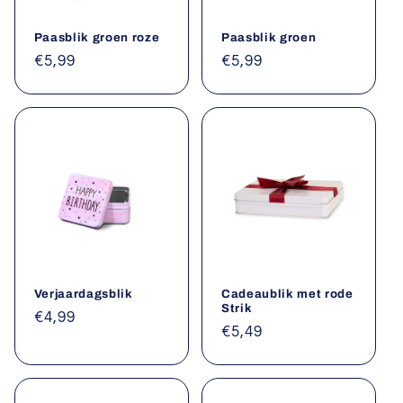
Paasblik groen roze
Paasblik groen
Normale
€5,99
Normale
€5,99
prijs
prijs
Verjaardagsblik
Cadeaublik met rode
Strik
Normale
€4,99
Normale
€5,49
prijs
prijs