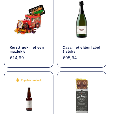
Kersttruck met een
Cava met eigen label
muziekje
6 stuks
Normale
€14,99
Normale
€95,94
prijs
prijs