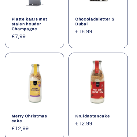
Platte kaars met
Chocoladeletter S
stalen houder
Dubai
Champagne
Normale
€16,99
Normale
€7,99
prijs
prijs
Merry Christmas
Kruidnotencake
cake
Normale
€12,99
Normale
€12,99
prijs
prijs