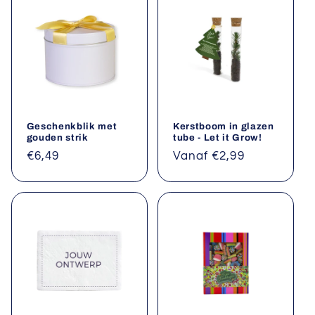
Geschenkblik met
Kerstboom in glazen
gouden strik
tube - Let it Grow!
Normale
€6,49
Normale
Vanaf €2,99
prijs
prijs