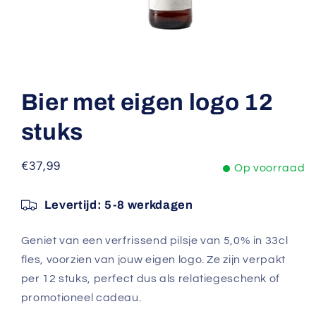
Media
1
openen
Bier met eigen logo 12
in
modaal
stuks
Normale
€37,99
Op voorraad
prijs
Levertijd: 5-8 werkdagen
Geniet van een verfrissend pilsje van 5,0% in 33cl
fles, voorzien van jouw eigen logo. Ze zijn verpakt
per 12 stuks, perfect dus als relatiegeschenk of
promotioneel cadeau.