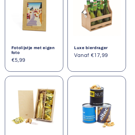
Fotolijstje met eigen
Luxe bierdrager
foto
Normale
Vanaf €17,99
Normale
€5,99
prijs
prijs