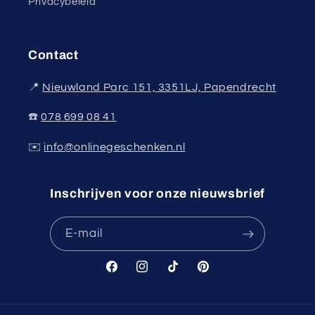
Privacybeleid
Contact
📍
Nieuwland Parc 151, 3351LJ, Papendrecht
☎️
078 699 08 41
✉️
info@onlinegeschenken.nl
Inschrijven voor onze nieuwsbrief
E‑mail
Facebook
Instagram
TikTok
Pinterest