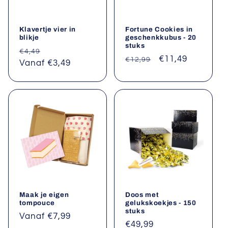
Klavertje vier in
Fortune Cookies in
blikje
geschenkkubus - 20
stuks
Normale
Aanbiedingsprijs
€4,49
Normale
Aanbiedingsprij
€11,49
€12,99
prijs
Vanaf €3,49
prijs
Maak je eigen
Doos met
tompouce
gelukskoekjes - 150
stuks
Normale
Vanaf €7,99
Normale
€49,99