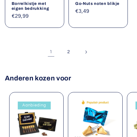
Borrelkistje met
Go-Nuts noten blikje
eigen bedrukking
Normale
€3,49
Normale
€29,99
prijs
prijs
1
2
Anderen kozen voor
Aanbieding