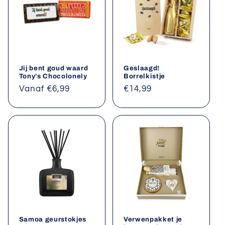
Jij bent goud waard
Geslaagd!
Tony's Chocolonely
Borrelkistje
Normale
Vanaf €6,99
Normale
€14,99
prijs
prijs
Samoa geurstokjes
Verwenpakket je