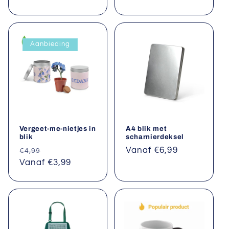
prijs
prijs
Aanbieding
Vergeet-me-nietjes in
A4 blik met
blik
scharnierdeksel
Normale
Aanbiedingsprijs
Normale
Vanaf €6,99
€4,99
prijs
Vanaf €3,99
prijs