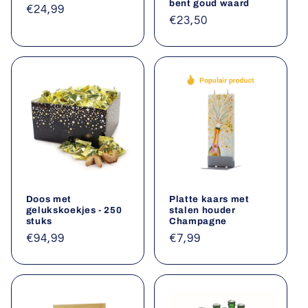
bent goud waard
Normale
€24,99
Normale
€23,50
prijs
prijs
Doos met
Platte kaars met
gelukskoekjes - 250
stalen houder
stuks
Champagne
Normale
€94,99
Normale
€7,99
prijs
prijs