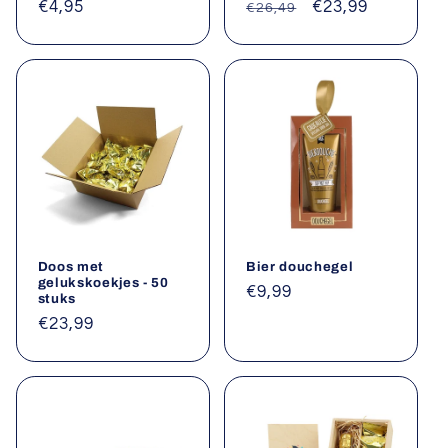
Normale
€4,95
Normale
Aanbiedingsprij
€23,99
€26,49
prijs
prijs
Doos met
Bier douchegel
gelukskoekjes - 50
Normale
€9,99
stuks
prijs
Normale
€23,99
prijs