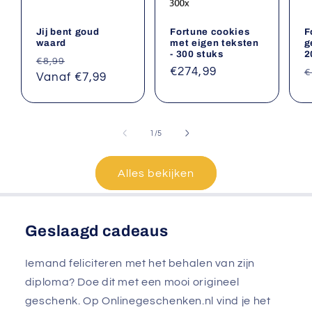
Jij bent goud
Fortune cookies
F
waard
met eigen teksten
g
- 300 stuks
2
Normale
Aanbiedingsprijs
€8,99
Normale
€274,99
N
€
prijs
Vanaf €7,99
prijs
p
van
1
/
5
Alles bekijken
Geslaagd cadeaus
Iemand feliciteren met het behalen van zijn
diploma? Doe dit met een mooi origineel
geschenk. Op Onlinegeschenken.nl vind je het