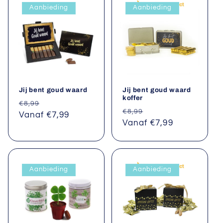
Aanbieding
Aanbieding
e
:
Jij bent goud waard
Jij bent goud waard
koffer
Normale
Aanbiedingsprijs
€8,99
Normale
Aanbiedingsprijs
€8,99
prijs
Vanaf €7,99
prijs
Vanaf €7,99
Aanbieding
Aanbieding