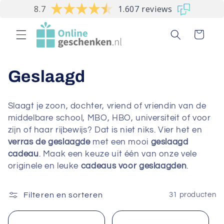
Meteen
8.7
1.607 reviews
naar de
content
Winkelwagen
C
Geslaagd
o
Slaagt je zoon, dochter, vriend of vriendin van de
l
middelbare school, MBO, HBO, universiteit of voor
zijn of haar rijbewijs? Dat is niet niks. Vier het en
l
verras de geslaagde
met een mooi
geslaagd
cadeau
. Maak een keuze uit één van onze vele
e
originele en leuke
cadeaus voor geslaagden
.
c
Filteren en sorteren
31 producten
t
i