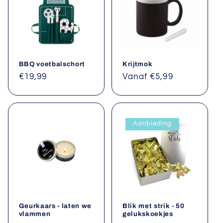
BBQ voetbalschort
Krijtmok
Normale
€19,99
Normale
Vanaf €5,99
prijs
prijs
Aanbieding
Geurkaars - laten we
Blik met strik - 50
vlammen
gelukskoekjes