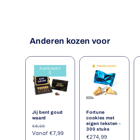
Anderen kozen voor
Aanbiedin
g
Jij bent goud
Fortune
waard
cookies met
eigen teksten -
Normale
Aanbiedingsprijs
€8,99
300 stuks
prijs
Vanaf €7,99
Normale
€274,99