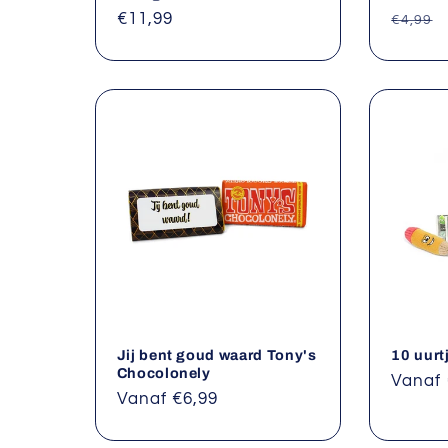
Normale
€11,99
Norma
€4,99
prijs
prijs
Jij bent goud waard Tony's
10 uurt
Chocolonely
Norma
Vanaf 
Normale
Vanaf €6,99
prijs
prijs