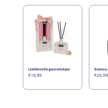
Liefdevolle geurstokjes
Samoa 
Normale
€19,99
Norma
€24,99
prijs
prijs