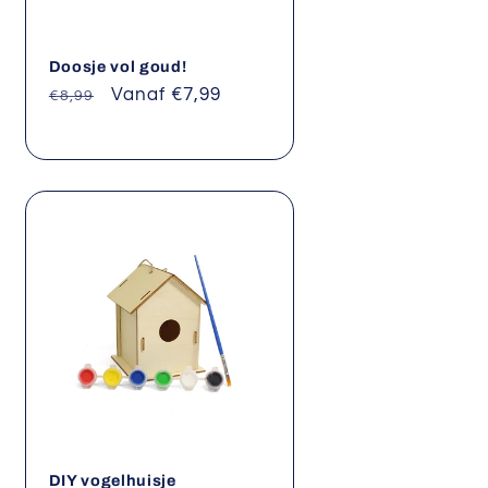
Doosje vol goud!
Normale
Aanbiedingsprijs
Vanaf €7,99
€8,99
prijs
DIY vogelhuisje