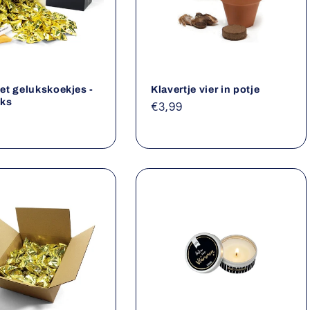
t gelukskoekjes -
Klavertje vier in potje
uks
Normale
€3,99
le
prijs