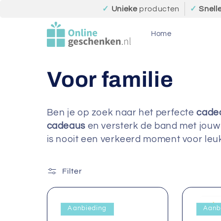
Meteen
✓
Unieke
producten
✓
Snell
naar de
content
Home
C
Voor familie
o
Ben je op zoek naar het perfecte
cade
cadeaus
en versterk de band met jouw 
l
is nooit een verkeerd moment voor le
l
Filter
e
c
Aanbieding
Aanb