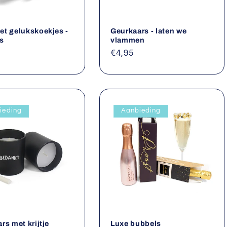
t gelukskoekjes -
Geurkaars - laten we
s
vlammen
le
Normale
€4,95
prijs
ieding
Aanbieding
rs met krijtje
Luxe bubbels