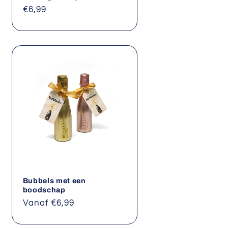
Normale
€6,99
prijs
Bubbels met een
boodschap
Normale
Vanaf €6,99
prijs