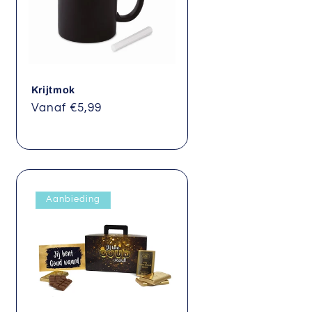
Krijtmok
Normale
Vanaf €5,99
prijs
Aanbieding