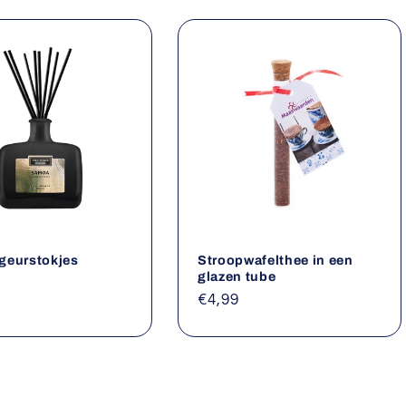
geurstokjes
Stroopwafelthee in een
glazen tube
le
Normale
€4,99
prijs