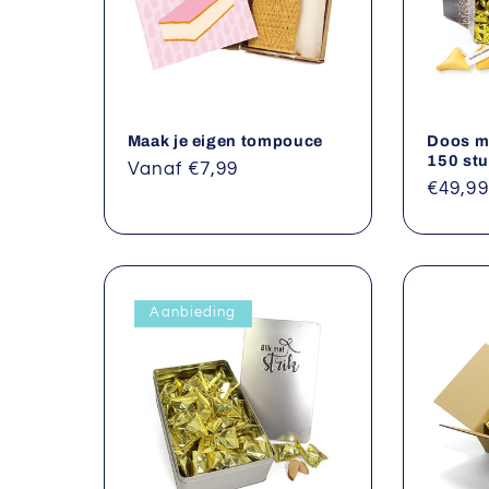
Maak je eigen tompouce
Doos me
150 st
Normale
Vanaf €7,99
Norma
€49,99
prijs
prijs
Aanbieding