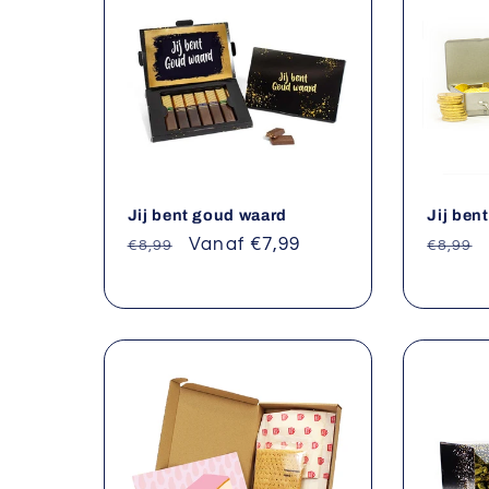
t
i
e
Jij bent goud waard
Jij ben
:
Normale
Aanbiedingsprijs
Vanaf €7,99
Norma
€8,99
€8,99
prijs
prijs