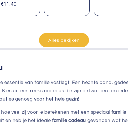
prijs
€11,49
Alles bekijken
u
 essentie van familie vastlegt: Een hechte band, gede
len. Kies uit een reeks cadeaus die zijn ontworpen om iede
autjes
genoeg
voor het hele gezin
!
n hoe veel zij voor je betekenen met een speciaal
famili
it en heb je het ideale
familie cadeau
gevonden wat het 