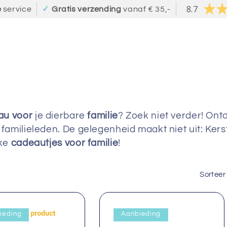
8.7
e
service
✓
Gratis verzending
vanaf € 35,-
au
voor
je dierbare
familie
? Zoek niet verder! On
familieleden. De gelegenheid maakt niet uit: Kerst
uke
cadeautjes voor familie
!
Sorteer
ieding
Aanbieding