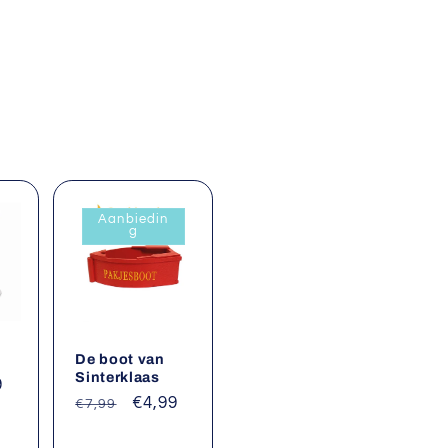
Aanbiedin
g
De boot van
Sinterklaas
9
Normale
Aanbiedingsprijs
€4,99
€7,99
prijs