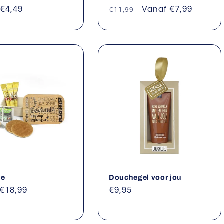
le
Aanbiedingsprijs
€4,49
Normale
Aanbiedingsprijs
Vanaf €7,99
€11,99
prijs
je
Douchegel voor jou
le
€18,99
Normale
€9,95
prijs