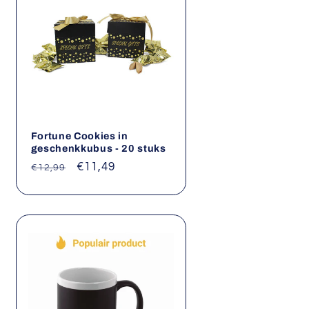
Fortune Cookies in
geschenkkubus - 20 stuks
Normale
Aanbiedingsprijs
€11,49
€12,99
prijs