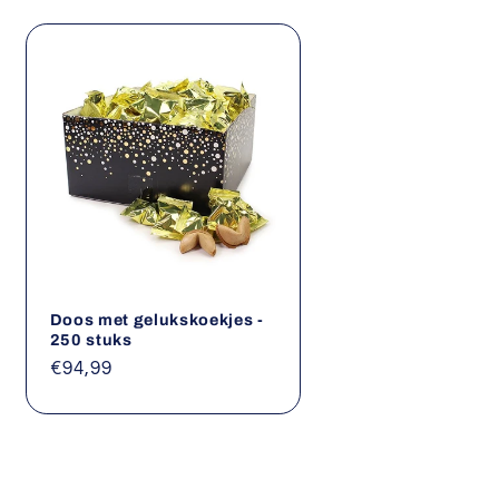
Doos met gelukskoekjes -
250 stuks
Normale
€94,99
prijs