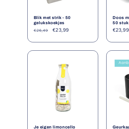
Blik met strik - 50
Doos me
gelukskoekjes
50 stuk
Normale
Aanbiedingsprijs
€23,99
Norma
€23,99
€26,49
prijs
prijs
Aanb
Je eigen limoncello
Geurkaa