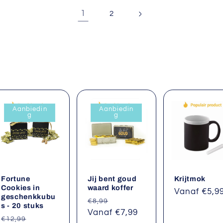
1
2
Aanbiedin
Aanbiedin
g
g
Fortune
Jij bent goud
Krijtmok
Cookies in
waard koffer
Normale
Vanaf €5,9
geschenkkubu
Normale
Aanbiedingsprijs
€8,99
prijs
s - 20 stuks
prijs
Vanaf €7,99
Normale
Aanbiedingsprijs
€12,99