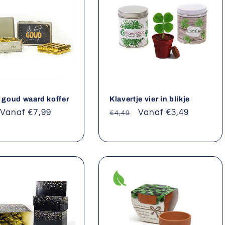
t goud waard koffer
Klavertje vier in blikje
le
Aanbiedingsprijs
Vanaf €7,99
Normale
Aanbiedingsprijs
Vanaf €3,49
€4,49
prijs