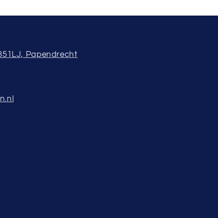
3351LJ, Papendrecht
n.nl