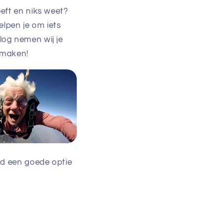
eft en niks weet?
elpen je om iets
blog nemen wij je
 maken!
jd een goede optie