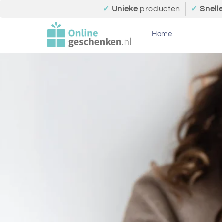
Meteen
✓
Unieke
producten
✓
Snell
naar de
content
Home