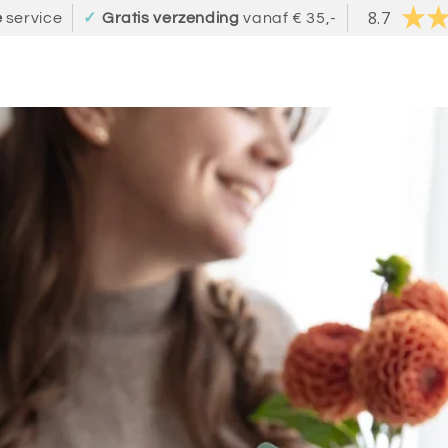
8.7
e
service
✓
Gratis verzending
vanaf € 35,-