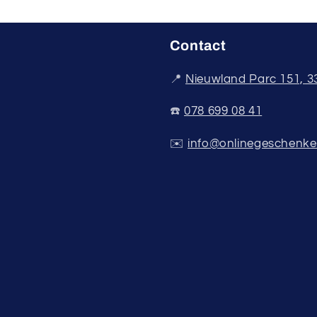
Contact
📍
Nieuwland Parc 151, 
☎️
078 699 08 41
✉️
info@onlinegeschenke