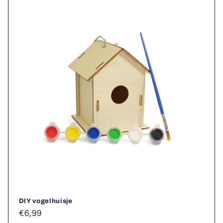
e
:
DIY vogelhuisje
Normale
€6,99