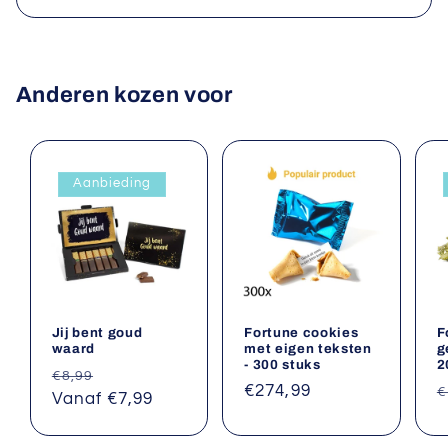
prijs
Anderen kozen voor
Aanbieding
Jij bent goud
Fortune cookies
F
waard
met eigen teksten
g
- 300 stuks
2
Normale
Aanbiedingsprijs
€8,99
Normale
€274,99
N
€
prijs
Vanaf €7,99
prijs
p