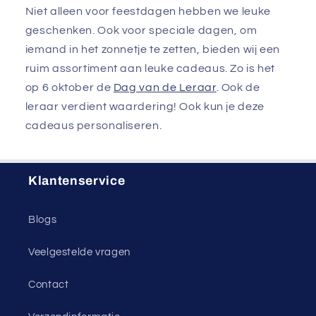
Niet alleen voor feestdagen hebben we leuke
geschenken. Ook voor speciale dagen, om
iemand in het zonnetje te zetten, bieden wij een
ruim assortiment aan leuke cadeaus. Zo is het
op 6 oktober de
Dag van de Leraar
. Ook de
leraar verdient waardering! Ook kun je deze
cadeaus personaliseren.
Klantenservice
Blogs
Veelgestelde vragen
Contact