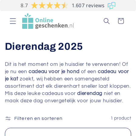
Meteen
8.7
1.607 reviews
naar de
content
Winkelwagen
C
Dierendag 2025
o
Dit is het moment om je huisdier te verwennen! Of
l
je nu een
cadeau voor je hond
of een
cadeau voor
je kat
zoekt, wij hebben een samengesteld
l
assortiment dat elk dierenhart sneller laat kloppen.
Mis deze leuke cadeaus voor
d
ierendag
niet en
e
maak deze dag onvergetelijk voor jouw huisdier.
c
Filteren en sorteren
1 product
t
i