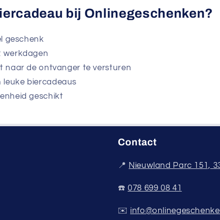
iercadeau bij Onlinegeschenken?
eel geschenk
 2 werkdagen
ct naar de ontvanger te versturen
 leuke biercadeaus
genheid geschikt
Contact
📍
Nieuwland Parc 151, 
☎️
078 699 08 41
✉️
info@onlinegeschenke