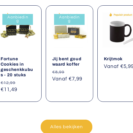
Aanbiedin
Aanbiedin
g
g
Fortune
Jij bent goud
Krijtmok
Cookies in
waard koffer
Normale
Vanaf €5,9
geschenkkubu
Normale
Aanbiedingsprijs
€8,99
prijs
s - 20 stuks
prijs
Vanaf €7,99
Normale
Aanbiedingsprijs
€12,99
prijs
€11,49
Alles bekijken