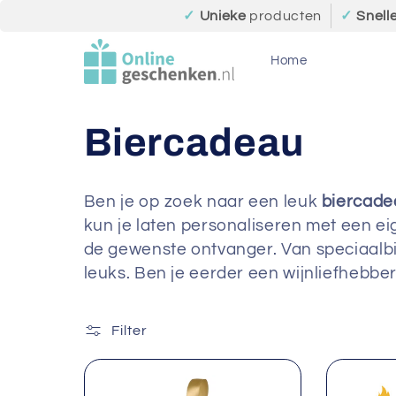
Meteen
✓
Unieke
producten
✓
Snell
naar de
content
Home
C
Biercadeau
o
Ben je op zoek naar een leuk
biercade
kun je laten personaliseren met een eig
l
de gewenste ontvanger. Van speciaalbie
leuks. Ben je eerder een wijnliefhebber
l
e
Filter
c