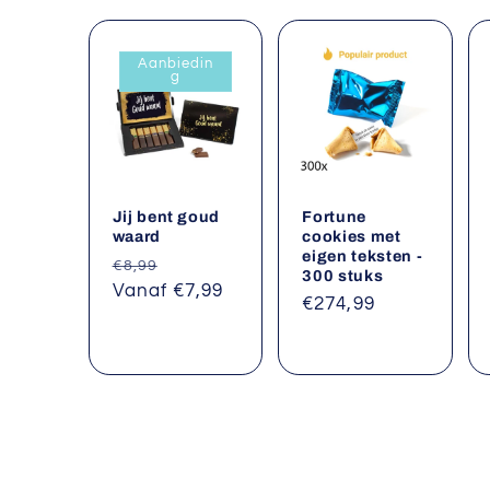
Aanbiedin
g
Jij bent goud
Fortune
waard
cookies met
eigen teksten -
Normale
Aanbiedingsprijs
€8,99
300 stuks
prijs
Vanaf €7,99
Normale
€274,99
prijs