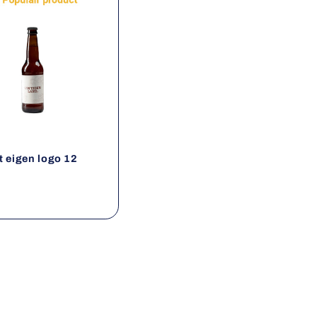
t eigen logo 12
le