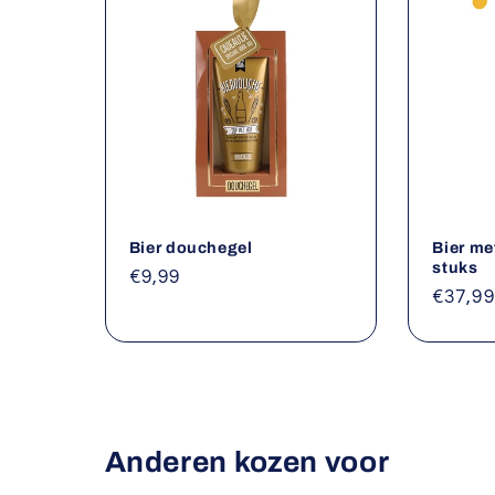
t
i
e
:
Bier douchegel
Bier me
stuks
Normale
€9,99
Norma
€37,99
prijs
prijs
Anderen kozen voor