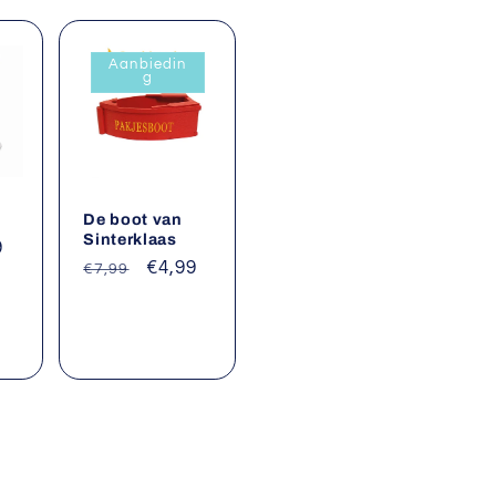
Aanbiedin
g
De boot van
Sinterklaas
9
Normale
Aanbiedingsprijs
€4,99
€7,99
prijs