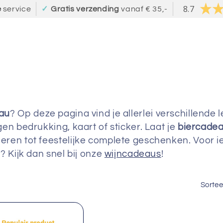
8.7
e
service
✓
Gratis verzending
vanaf € 35,-
au
? Op deze pagina vind je allerlei verschillende
en bedrukking, kaart of sticker. Laat je
biercade
ren tot feestelijke complete geschenken. Voor ied
? Kijk dan snel bij onze
wijncadeaus
!
Sortee