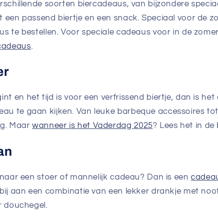
erschillende soorten biercadeaus, van bijzondere specia
t een passend biertje en een snack. Speciaal voor de 
us te bestellen. Voor speciale cadeaus voor in de zomer 
cadeaus
.
er
 en het tijd is voor een verfrissend biertje, dan is het
au te gaan kijken. Van leuke barbeque accessoires to
ag. Maar
wanneer is het Vaderdag 2025
? Lees het in de 
an
r naar een stoer of mannelijk cadeau? Dan is een
cadea
rbij aan een combinatie van een lekker drankje met noo
er douchegel.