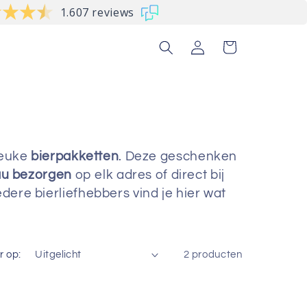
1.607 reviews
Inloggen
Winkelwagen
 leuke
bierpakketten
. Deze geschenken
au bezorgen
op elk adres of direct bij
ere bierliefhebbers vind je hier wat
r op:
2 producten