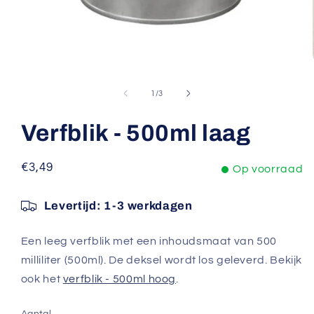
Media
1
openen
van
1
/
3
in
modaal
Verfblik - 500ml laag
Normale
€3,49
Op voorraad
prijs
Levertijd:
1-3 werkdagen
Een leeg verfblik met een inhoudsmaat van 500
milliliter (500ml). De deksel wordt los geleverd. Bekijk
ook het
verfblik - 500ml hoog
.