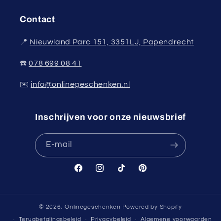
Contact
📍
Nieuwland Parc 151, 3351LJ, Papendrecht
☎️
078 699 08 41
✉️
info@onlinegeschenken.nl
Inschrijven voor onze nieuwsbrief
E‑mail
Facebook
Instagram
TikTok
Pinterest
© 2026,
Onlinegeschenken
Powered by Shopify
Terugbetalingsbeleid
Privacybeleid
Algemene voorwaarden