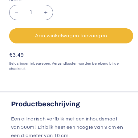
Aantal
Aantal
Aantal
verlagen
verhogen
voor
voor
Verfblik
Verfblik
Aan winkelwagen toevoegen
-
-
500ml
500ml
Normale
€3,49
laag
laag
prijs
Belastingen inbegrepen.
Verzendkosten
worden berekend bij de
checkout.
Productbeschrijving
Een cilindrisch verfblik met een inhoudsmaat
van 500ml. Dit blik heet een hoogte van 9 cm en
een diameter van 10 cm.