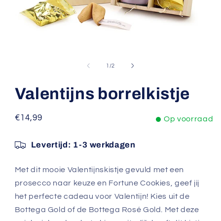
Media
1
openen
van
1
/
2
in
modaal
Valentijns borrelkistje
Normale
€14,99
Op voorraad
prijs
Levertijd:
1-3 werkdagen
Met dit mooie Valentijnskistje gevuld met een
prosecco naar keuze en Fortune Cookies, geef jij
het perfecte cadeau voor Valentijn! Kies uit de
Bottega Gold of de Bottega Rosé Gold. Met deze