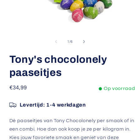
Media
1
openen
van
1
/
6
in
modaal
Tony's chocolonely
paaseitjes
Normale
€34,99
Op voorraad
prijs
Levertijd:
1-4 werkdagen
Dé paaseitjes van Tony Chocolonely per smaak of in
een combi. Hoe dan ook koop je ze per kilogram in.
Kies jouw favoriete smaak en geniet van deze