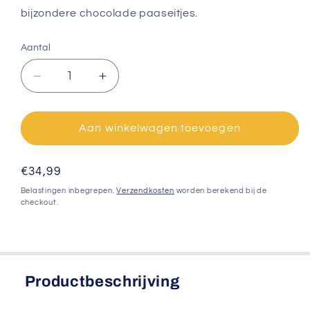
bijzondere chocolade paaseitjes.
Aantal
Aantal
Aantal
verlagen
verhogen
voor
voor
Tony&#39;s
Tony&#39;s
Aan winkelwagen toevoegen
chocolonely
chocolonely
paaseitjes
paaseitjes
Normale
€34,99
prijs
Belastingen inbegrepen.
Verzendkosten
worden berekend bij de
checkout.
Productbeschrijving