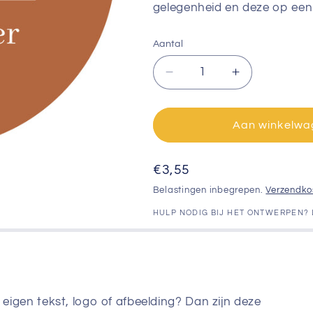
gelegenheid en deze op een 
Aantal
Aantal
Aantal
verlagen
verhogen
voor
voor
Persoonlijke
Persoonlijke
Aan winkelwa
sticker
sticker
12
12
Normale
€3,55
stuks
stuks
(6,35cm)
(6,35cm)
prijs
Belastingen inbegrepen.
Verzendko
HULP NODIG BIJ HET ONTWERPEN?
e eigen tekst, logo of afbeelding? Dan zijn deze