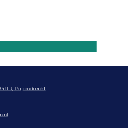
3351LJ, Papendrecht
n.nl