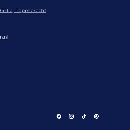
3351LJ, Papendrecht
n.nl
Facebook
Instagram
TikTok
Pinterest