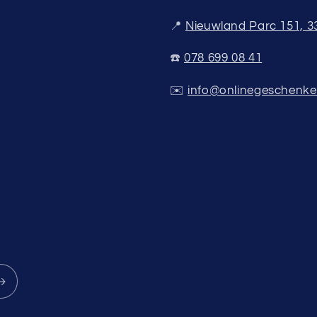
📍
Nieuwland Parc 151, 
☎️
078 699 08 41
✉️
info@onlinegeschenke