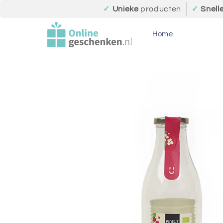
Meteen
✓
Unieke
producten
✓
Snell
naar de
content
Home
Ga direct naar
productinformatie