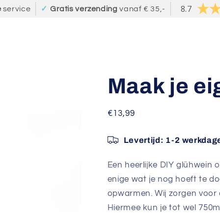
8.7
e
service
✓
Gratis verzending
vanaf € 35,-
Maak je ei
Normale
€13,99
prijs
Levertijd:
1-2 werkdag
Een heerlijke DIY glühwein
enige wat je nog hoeft te do
opwarmen. Wij zorgen voor de
Hiermee kun je tot wel 750m