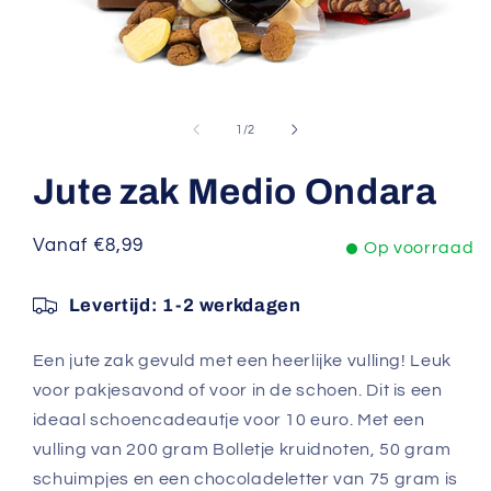
Media
1
openen
van
1
/
2
in
modaal
Jute zak Medio Ondara
Normale
Vanaf €8,99
Op voorraad
prijs
Levertijd: 1-2 werkdagen
Een jute zak gevuld met een heerlijke vulling! Leuk
voor pakjesavond of voor in de schoen. Dit is een
ideaal schoencadeautje voor 10 euro. Met een
vulling van 200 gram Bolletje kruidnoten, 50 gram
schuimpjes en een chocoladeletter van 75 gram is