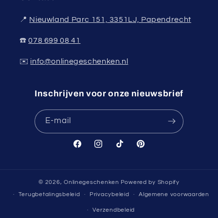
📍
Nieuwland Parc 151, 3351LJ, Papendrecht
☎️
078 699 08 41
✉️
info@onlinegeschenken.nl
Inschrijven voor onze nieuwsbrief
E‑mail
Facebook
Instagram
TikTok
Pinterest
© 2026,
Onlinegeschenken
Powered by Shopify
Terugbetalingsbeleid
Privacybeleid
Algemene voorwaarden
Verzendbeleid