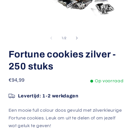
Media
1
openen
van
1
/
2
in
modaal
Fortune cookies zilver -
250 stuks
Normale
€94,99
Op voorraad
prijs
Levertijd:
1-2 werkdagen
Een mooie full colour doos gevuld met zilverkleurige
Fortune cookies. Leuk om uit te delen of om jezelf
wat geluk te geven!