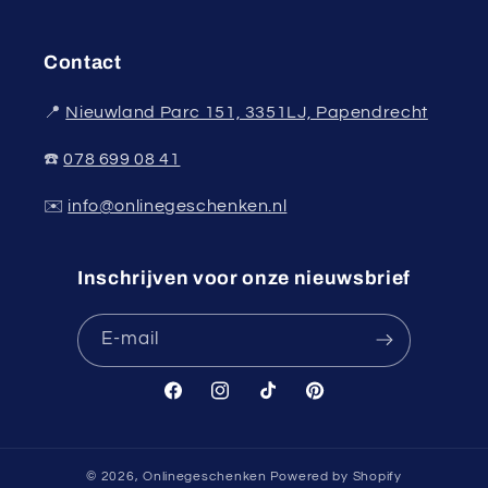
Contact
📍
Nieuwland Parc 151, 3351LJ, Papendrecht
☎️
078 699 08 41
✉️
info@onlinegeschenken.nl
Inschrijven voor onze nieuwsbrief
E‑mail
Facebook
Instagram
TikTok
Pinterest
© 2026,
Onlinegeschenken
Powered by Shopify