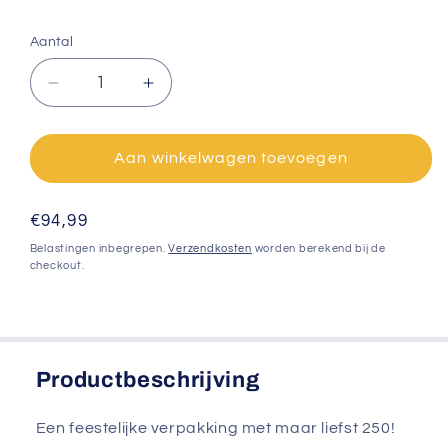
Aantal
Aantal
Aantal
verlagen
verhogen
voor
voor
Fortune
Fortune
Aan winkelwagen toevoegen
cookies
cookies
zilver
zilver
Normale
€94,99
-
-
250
250
prijs
Belastingen inbegrepen.
Verzendkosten
worden berekend bij de
stuks
stuks
checkout.
Productbeschrijving
Een feestelijke verpakking met maar liefst 250!