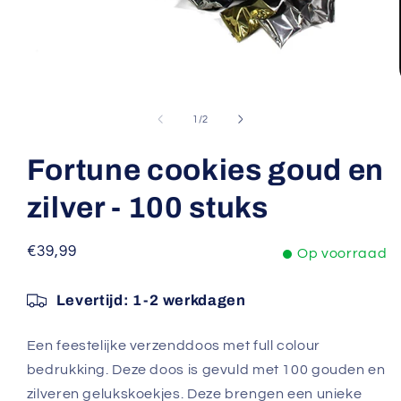
Media
1
openen
van
1
/
2
in
modaal
Fortune cookies goud en
zilver - 100 stuks
Normale
€39,99
Op voorraad
prijs
Levertijd:
1-2 werkdagen
Een feestelijke verzenddoos met full colour
bedrukking. Deze doos is gevuld met 100 gouden en
zilveren gelukskoekjes. Deze brengen een unieke