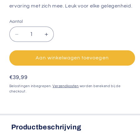
ervaring met zich mee. Leuk voor elke gelegenheid.
Aantal
Aantal
Aantal
verlagen
verhogen
voor
voor
Fortune
Fortune
Aan winkelwagen toevoegen
cookies
cookies
goud
goud
Normale
€39,99
en
en
zilver
zilver
prijs
Belastingen inbegrepen.
Verzendkosten
worden berekend bij de
-
-
checkout.
100
100
stuks
stuks
Productbeschrijving