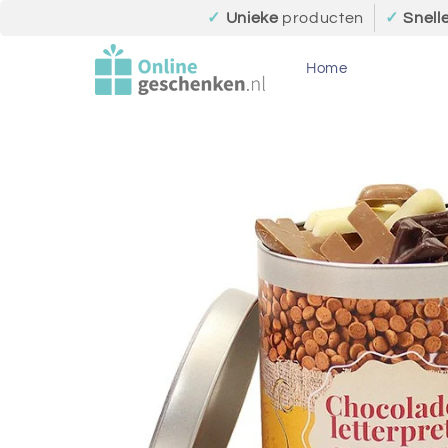
Meteen
✓
Unieke
producten
✓
Snell
naar de
content
Home
Ga direct naar
productinformatie