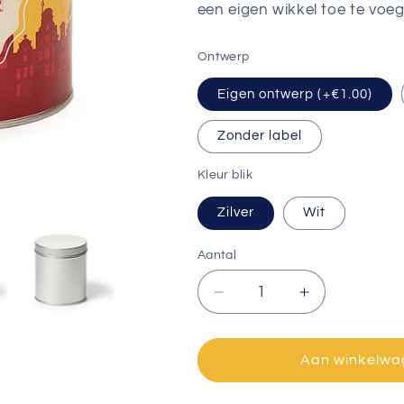
een eigen wikkel toe te voe
Ontwerp
Eigen ontwerp (+€1.00)
Zonder label
Kleur blik
Zilver
Wit
Aantal
Aantal
Aantal
verlagen
verhogen
voor
voor
Chocolade
Chocolade
Aan winkelwa
letterpret
letterpret
-
-