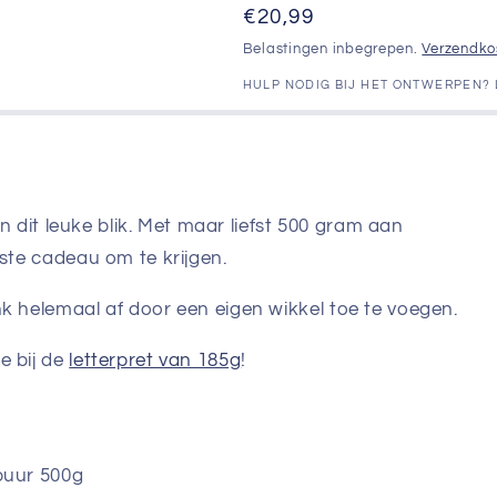
Normale
€20,99
groot
groot
prijs
Belastingen inbegrepen.
Verzendko
HULP NODIG BIJ HET ONTWERPEN?
 in dit leuke blik. Met maar liefst 500 gram aan
rste cadeau om te krijgen.
nk helemaal af door een eigen wikkel toe te voegen.
e bij de
letterpret van 185g
!
 puur 500g