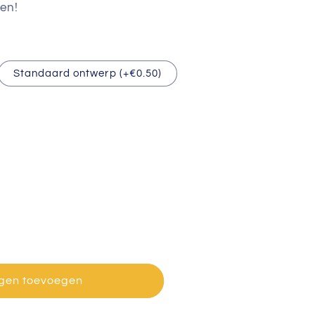
gen!
Standaard ontwerp (+€0.50)
gen toevoegen