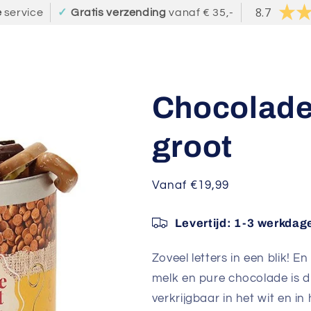
8.7
e
service
✓
Gratis verzending
vanaf € 35,-
Chocolade 
groot
Normale
Vanaf €19,99
prijs
Levertijd: 1-3 werkdag
Zoveel letters in een blik! E
melk en pure chocolade is di
verkrijgbaar in het wit en in