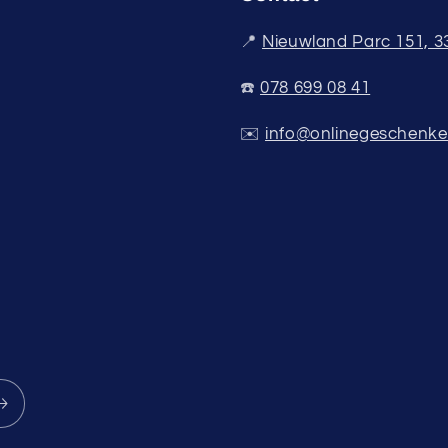
📍
Nieuwland Parc 151, 
☎️
078 699 08 41
✉️
info@onlinegeschenke