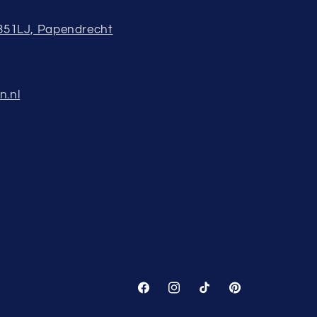
3351LJ, Papendrecht
n.nl
Facebook
Instagram
TikTok
Pinterest