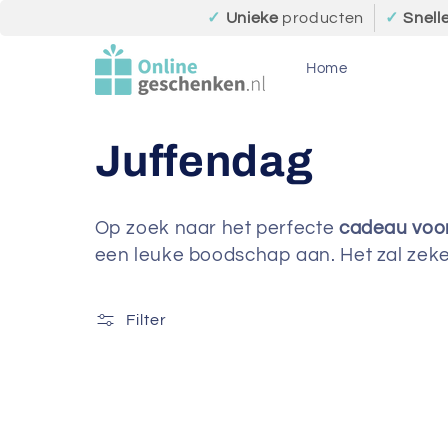
Meteen
✓
Unieke
producten
✓
Snell
naar de
content
Home
C
Juffendag
o
Op zoek naar het perfecte
cadeau voor
een leuke boodschap aan. Het zal zeker
l
l
Filter
e
c