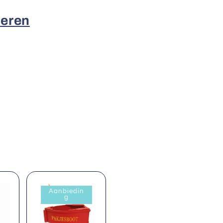
deren
Aanbiedin
g