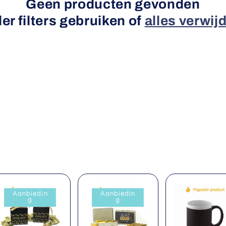
Geen producten gevonden
er filters gebruiken of
alles verwij
Aanbiedin
Aanbiedin
g
g