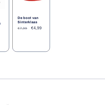
De boot van
Sinterklaas
9
Normale
Aanbiedingsprijs
€4,99
€7,99
prijs