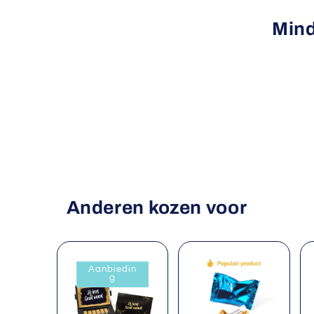
t
Mind
i
e
:
Anderen kozen voor
Aanbiedin
g