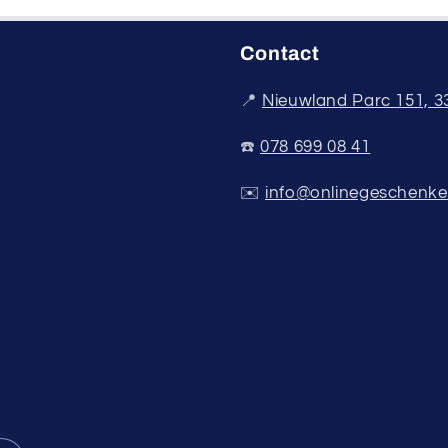
Contact
📍
Nieuwland Parc 151, 
☎️
078 699 08 41
✉️
info@onlinegeschenke