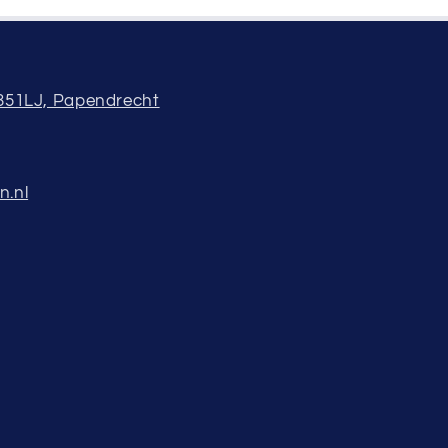
3351LJ, Papendrecht
n.nl