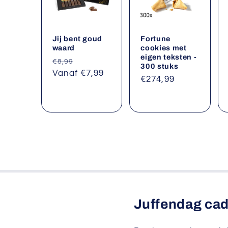
Jij bent goud
Fortune
waard
cookies met
eigen teksten -
Normale
Aanbiedingsprijs
€8,99
300 stuks
prijs
Vanaf €7,99
Normale
€274,99
prijs
Juffendag ca