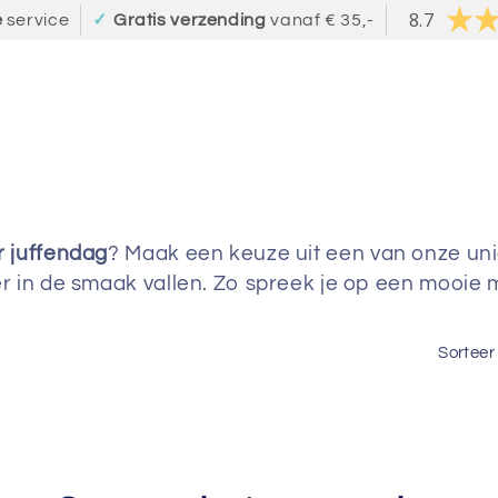
8.7
e
service
✓
Gratis verzending
vanaf € 35,-
 juffendag
? Maak een keuze uit een van onze un
 in de smaak vallen. Zo spreek je op een mooie ma
Sorteer