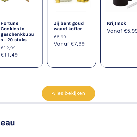
Fortune
Jij bent goud
Krijtmok
Cookies in
waard koffer
Normale
Vanaf €5,9
geschenkkubu
Normale
Aanbiedingsprijs
€8,99
prijs
s - 20 stuks
prijs
Vanaf €7,99
Normale
Aanbiedingsprijs
€12,99
prijs
€11,49
Alles bekijken
deau