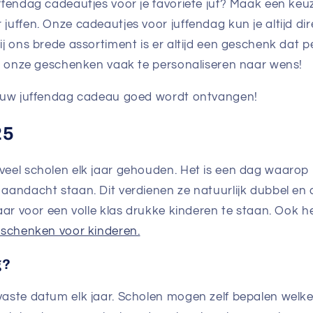
ffendag cadeautjes voor je favoriete juf? Maak een keu
juffen. Onze cadeautjes voor juffendag kun je altijd di
j ons brede assortiment is er altijd een geschenk dat pe
jn onze geschenken vaak te personaliseren naar wens!
jouw juffendag cadeau goed wordt ontvangen!
25
eel scholen elk jaar gehouden. Het is een dag waarop d
aandacht staan. Dit verdienen ze natuurlijk dubbel en d
jaar voor een volle klas drukke kinderen te staan. Ook
schenken voor kinderen.
g?
aste datum elk jaar. Scholen mogen zelf bepalen welke