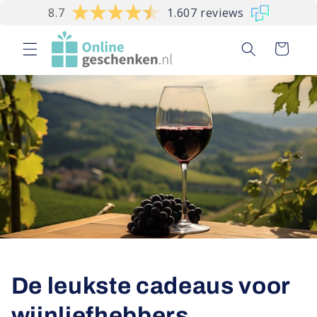
Meteen
8.7
1.607 reviews
naar de
content
Winkelwagen
De leukste cadeaus voor
wijnliefhebbers