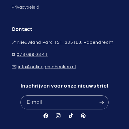
Privacybeleid
Contact
📍
Nieuwland Parc 151, 3351LJ, Papendrecht
☎️
078 699 08 41
✉️
info@onlinegeschenken.nl
Inschrijven voor onze nieuwsbrief
E‑mail
Facebook
Instagram
TikTok
Pinterest