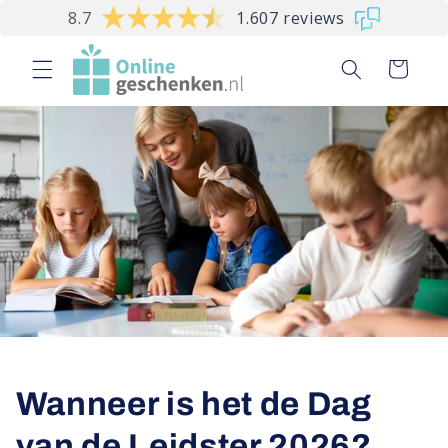
Meteen
8.7
1.607 reviews
naar de
content
Winkelwagen
Wanneer is het de Dag
van de Leidster 2026?