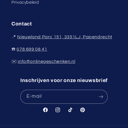
Privacybeleid
Contact
📍
Nieuwland Parc 151, 3351LJ, Papendrecht
☎️
078 699 08 41
✉️
info@onlinegeschenken.nl
Inschrijven voor onze nieuwsbrief
E‑mail
Facebook
Instagram
TikTok
Pinterest