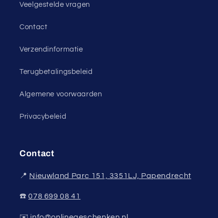
Veelgestelde vragen
Contact
Verzendinformatie
Terugbetalingsbeleid
Algemene voorwaarden
Privacybeleid
Contact
📍
Nieuwland Parc 151, 3351LJ, Papendrecht
☎️
078 699 08 41
✉️
info@onlinegeschenken.nl