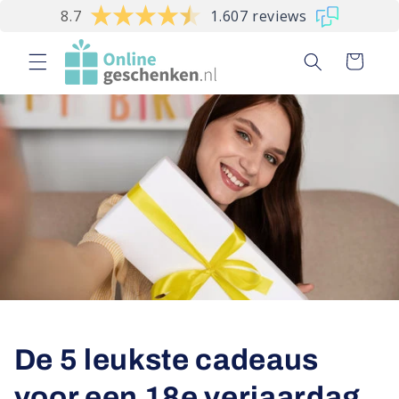
Meteen
8.7
1.607 reviews
naar de
content
Winkelwagen
De 5 leukste cadeaus
voor een 18e verjaardag