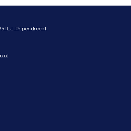
3351LJ, Papendrecht
n.nl