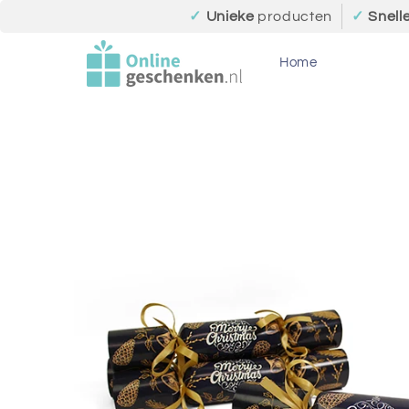
Meteen
✓
Unieke
producten
✓
Snell
naar de
content
Home
Ga direct naar
productinformatie