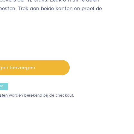
ackers per 12 stuks! Leuk om uit te delen
feesten. Trek aan beide kanten en proef de
gen toevoegen
s
ng
sten
worden berekend bij de checkout.