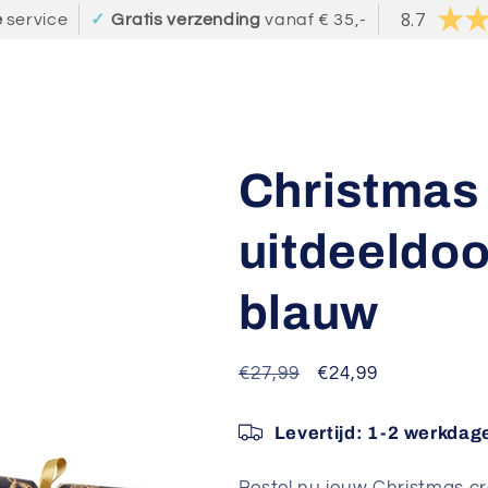
8.7
e
service
✓
Gratis verzending
vanaf € 35,-
Christmas
uitdeeldoos
blauw
Normale
€27,99
Aanbiedingsprijs
€24,99
prijs
Levertijd:
1-2 werkdag