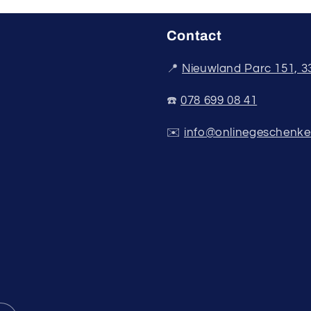
Contact
📍
Nieuwland Parc 151, 
☎️
078 699 08 41
✉️
info@onlinegeschenke