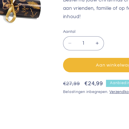
Bestel nu jouw Christmas cr
aan vrienden, familie of op 
inhoud!
Aantal
Aantal
Aantal
verlagen
verhogen
voor
voor
Christmas
Christmas
Aan winkelwa
crackers
crackers
uitdeeldoos
uitdeeldoos
Normale
Aanbiedingsprij
€24,99
-
-
€27,99
Aanbiedi
12
12
prijs
Belastingen inbegrepen.
Verzendko
stuks
stuks
-
-
blauw
blauw