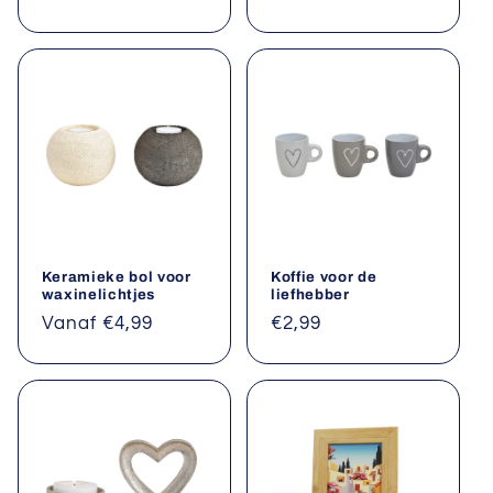
prijs
prijs
Keramieke bol voor
Koffie voor de
waxinelichtjes
liefhebber
Normale
Vanaf €4,99
Normale
€2,99
prijs
prijs