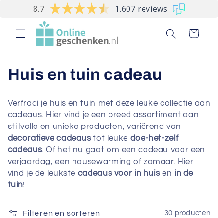
Meteen
8.7
1.607 reviews
naar de
content
Winkelwagen
C
Huis en tuin cadeau
o
Verfraai je huis en tuin met deze leuke collectie aan
l
cadeaus. Hier vind je een breed assortiment aan
stijlvolle en unieke producten, variërend van
l
decoratieve cadeaus
tot leuke
doe-het-zelf
cadeaus
. Of het nu gaat om een cadeau voor een
e
verjaardag, een housewarming of zomaar. Hier
c
vind je de leukste
cadeaus voor in huis
en
in de
tuin
!
t
i
Filteren en sorteren
30 producten