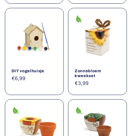
DIY vogelhuisje
Zonnebloem
kweekset
Normale
€6,99
Normale
€3,99
prijs
prijs