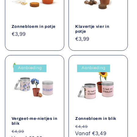
Zonnebloem in potje
Klavertje vier in
potje
Normale
€3,99
Normale
€3,99
prijs
prijs
Aanbieding
Aanbieding
Vergeet-me-nietjes in
Zonnebloem in blik
blik
Normale
Aanbiedingsprijs
€4,49
Normale
Aanbiedingsprijs
€4,99
prijs
Vanaf €3,49