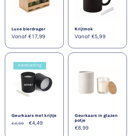
Luxe bierdrager
Krijtmok
Normale
Vanaf €17,99
Normale
Vanaf €5,99
prijs
prijs
Aanbieding
Geurkaars met krijtje
Geurkaars in glazen
potje
Normale
Aanbiedingsprijs
€4,49
€4,99
Normale
€8,99
prijs
prijs