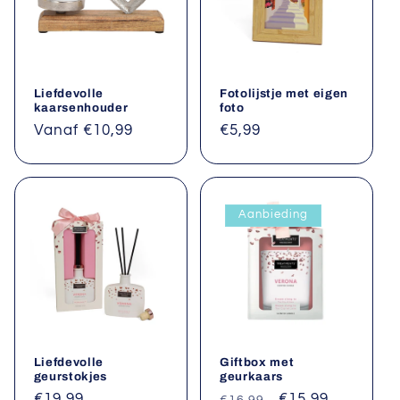
Liefdevolle
Fotolijstje met eigen
kaarsenhouder
foto
Normale
Vanaf €10,99
Normale
€5,99
prijs
prijs
Aanbieding
Liefdevolle
Giftbox met
geurstokjes
geurkaars
Normale
€19,99
Normale
Aanbiedingsprij
€15,99