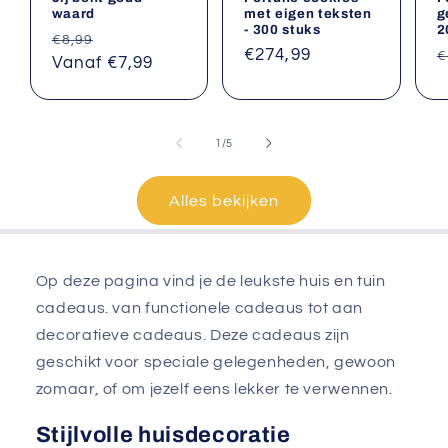
waard
met eigen teksten
g
- 300 stuks
2
Normale
Aanbiedingsprijs
€8,99
Normale
€274,99
N
€
prijs
Vanaf €7,99
prijs
p
van
1
/
5
Alles bekijken
Op deze pagina vind je de leukste huis en tuin
cadeaus. van functionele cadeaus tot aan
decoratieve cadeaus. Deze cadeaus zijn
geschikt voor speciale gelegenheden, gewoon
zomaar, of om jezelf eens lekker te verwennen.
Stijlvolle huisdecoratie