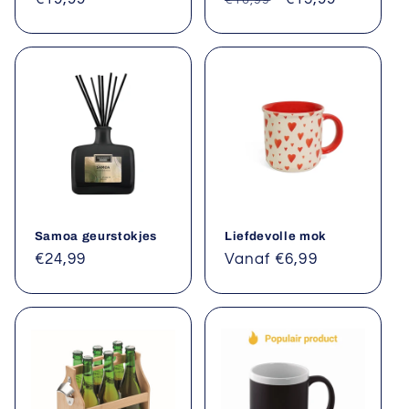
€16,99
prijs
prijs
Samoa geurstokjes
Liefdevolle mok
Normale
€24,99
Normale
Vanaf €6,99
prijs
prijs