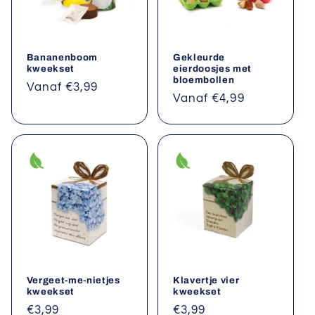
Bananenboom
Gekleurde
kweekset
eierdoosjes met
bloembollen
Normale
Vanaf €3,99
Normale
Vanaf €4,99
prijs
prijs
Vergeet-me-nietjes
Klavertje vier
kweekset
kweekset
Normale
€3,99
Normale
€3,99