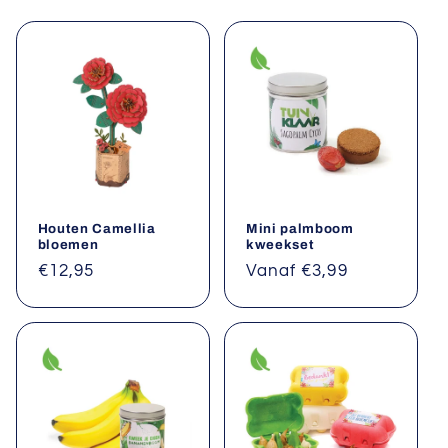
e
:
Houten Camellia
Mini palmboom
bloemen
kweekset
Normale
€12,95
Normale
Vanaf €3,99
prijs
prijs