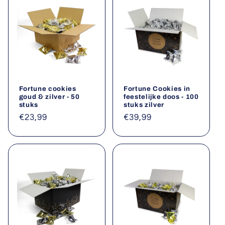
Fortune cookies
Fortune Cookies in
goud & zilver - 50
feestelijke doos - 100
stuks
stuks zilver
Normale
€23,99
Normale
€39,99
prijs
prijs