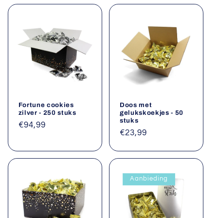
Fortune cookies
Doos met
zilver - 250 stuks
gelukskoekjes - 50
stuks
Normale
€94,99
Normale
€23,99
prijs
prijs
Aanbieding