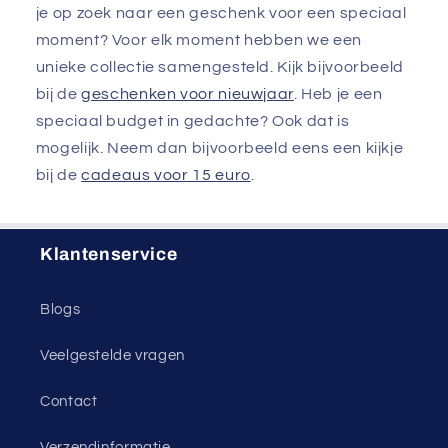
je op zoek naar een geschenk voor een speciaal
moment? Voor elk moment hebben we een
unieke collectie samengesteld. Kijk bijvoorbeeld
bij de
geschenken voor nieuwjaar
. Heb je een
speciaal budget in gedachte? Ook dat is
mogelijk. Neem dan bijvoorbeeld eens een kijkje
bij de
cadeaus voor 15 euro
.
Klantenservice
Blogs
Veelgestelde vragen
Contact
Verzendinformatie