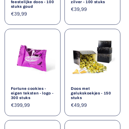
feestelijke doos - 100
zilver - 100 stuks
stuks goud
Normale
€39,99
Normale
€39,99
prijs
prijs
Fortune cookies -
Doos met
eigen teksten - logo -
gelukskoekjes - 150
300 stuks
stuks
Normale
€399,99
Normale
€49,99
prijs
prijs