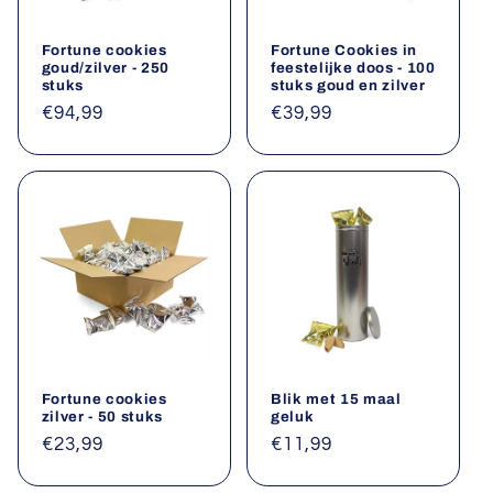
Fortune cookies
Fortune Cookies in
goud/zilver - 250
feestelijke doos - 100
stuks
stuks goud en zilver
Normale
€94,99
Normale
€39,99
prijs
prijs
Fortune cookies
Blik met 15 maal
zilver - 50 stuks
geluk
Normale
€23,99
Normale
€11,99
prijs
prijs