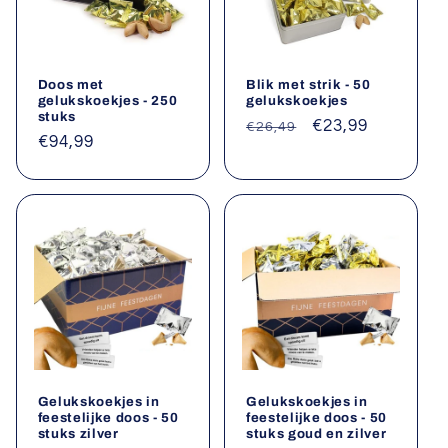
Doos met
Blik met strik - 50
gelukskoekjes - 250
gelukskoekjes
stuks
Normale
Aanbiedingsprij
€23,99
€26,49
Normale
€94,99
prijs
prijs
Gelukskoekjes in
Gelukskoekjes in
feestelijke doos - 50
feestelijke doos - 50
stuks zilver
stuks goud en zilver