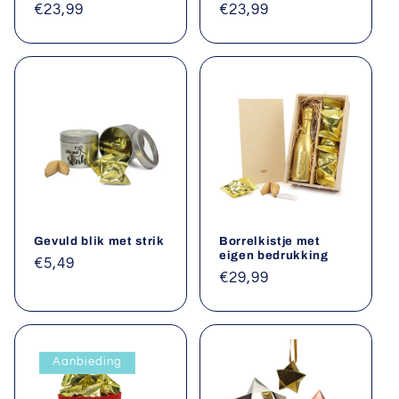
Normale
€23,99
Normale
€23,99
prijs
prijs
Gevuld blik met strik
Borrelkistje met
eigen bedrukking
Normale
€5,49
Normale
€29,99
prijs
prijs
Aanbieding