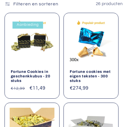
Filteren en sorteren
26 producten
e
:
Aanbieding
Fortune Cookies in
Fortune cookies met
geschenkkubus - 20
eigen teksten - 300
stuks
stuks
Normale
Aanbiedingsprijs
€11,49
Normale
€274,99
€12,99
prijs
prijs