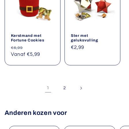
Kerstmand met
Ster met
Fortune Cookies
geluksvulling
Normale
Aanbiedingsprijs
Normale
€2,99
€6,99
prijs
Vanaf €5,99
prijs
1
2
Anderen kozen voor