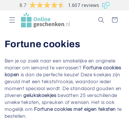
Meteen
8.7
1.607 reviews
naar de
content
Winkelwagen
C
Fortune cookies
o
Ben je op zoek naar een smakelijke en originele
l
manier om iemand te verrassen?
Fortune cookies
kopen
is dan de perfecte keuze! Deze koekjes zijn
l
gevuld met een tekststrookje, waardoor ieder
moment speciaal wordt. De standaard gouden en
e
zilveren
gelukskoekjes
bevatten 25 verschillende
c
unieke teksten, spreuken of wensen. Het is ook
mogelijk om
Fortune cookies met eigen teksten
te
t
bestellen.
i