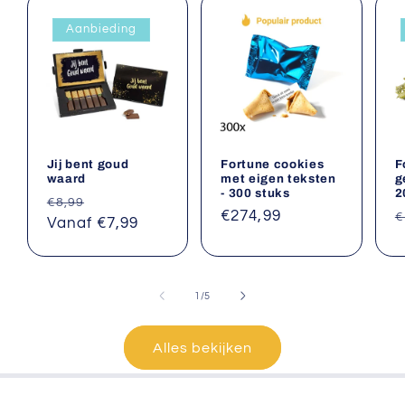
Aanbieding
Jij bent goud
Fortune cookies
F
waard
met eigen teksten
g
- 300 stuks
2
Normale
Aanbiedingsprijs
€8,99
Normale
€274,99
N
€
prijs
Vanaf €7,99
prijs
p
van
1
/
5
Alles bekijken