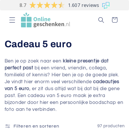
Meteen
8.7
1.607 reviews
naar de
content
Winkelwagen
C
Cadeau 5 euro
o
Ben je op zoek naar een
kleine presentje dat
l
perfect past
bij een vriend, vriendin, collega,
familielid of kennis? Hier ben je op de goede plek.
l
Je vindt hier enorm veel verschillende
cadeautjes
van 5 euro
, er zit dus altijd wat bij dat bij die gene
e
past. Een cadeau van 5 euro maak je extra
c
bijzonder door hier een persoonlijke boodschap en
foto aan te verbinden.
t
i
Filteren en sorteren
97 producten