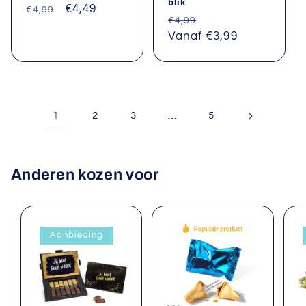
blik
Normale
Aanbiedingsprijs
€4,49
€4,99
Normale
Aanbiedingsprijs
€4,99
prijs
prijs
Vanaf €3,99
1
…
2
3
5
Anderen kozen voor
Aanbieding