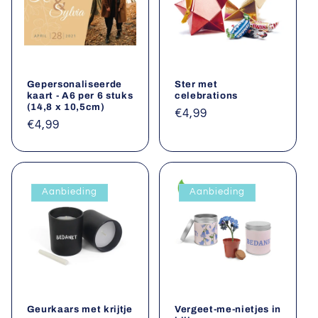
Gepersonaliseerde
Ster met
kaart - A6 per 6 stuks
celebrations
(14,8 x 10,5cm)
Normale
€4,99
Normale
€4,99
prijs
prijs
Aanbieding
Aanbieding
Geurkaars met krijtje
Vergeet-me-nietjes in