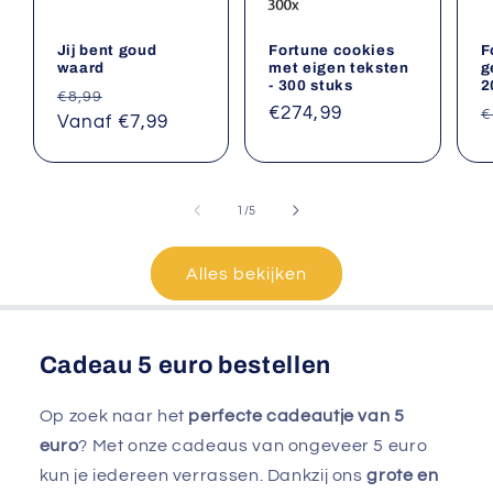
Jij bent goud
Fortune cookies
F
waard
met eigen teksten
g
- 300 stuks
2
Normale
Aanbiedingsprijs
€8,99
Normale
€274,99
N
€
prijs
Vanaf €7,99
prijs
p
van
1
/
5
Alles bekijken
Cadeau 5 euro bestellen
Op zoek naar het
perfecte cadeautje van 5
euro
? Met onze cadeaus van ongeveer 5 euro
kun je iedereen verrassen. Dankzij ons
grote en