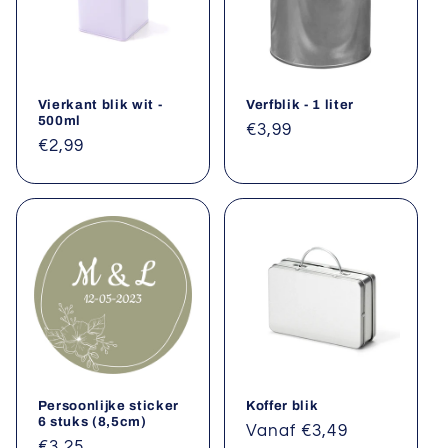
Vierkant blik wit -
Verfblik - 1 liter
500ml
Normale
€3,99
Normale
€2,99
prijs
prijs
Persoonlijke sticker
Koffer blik
6 stuks (8,5cm)
Normale
Vanaf €3,49
Normale
€3,25