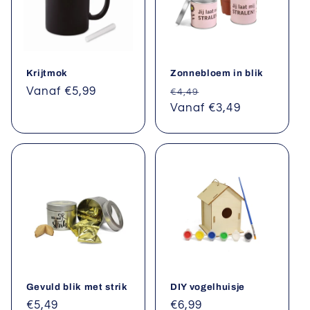
Krijtmok
Zonnebloem in blik
Normale
Vanaf €5,99
Normale
Aanbiedingsprijs
€4,49
prijs
prijs
Vanaf €3,49
Gevuld blik met strik
DIY vogelhuisje
Normale
€5,49
Normale
€6,99