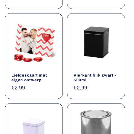
prijs
prijs
Liefdeskaart met
Vierkant blik zwart -
eigen ontwerp
500ml
Normale
€2,99
Normale
€2,99
prijs
prijs