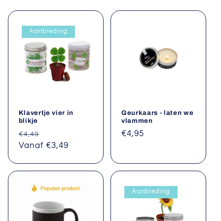
e
Aanbieding
:
Klavertje vier in
Geurkaars - laten we
blikje
vlammen
Normale
Aanbiedingsprijs
Normale
€4,95
€4,49
prijs
Vanaf €3,49
prijs
Aanbieding