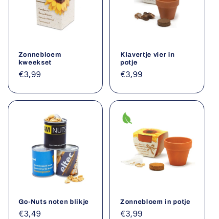
Zonnebloem
Klavertje vier in
kweekset
potje
Normale
€3,99
Normale
€3,99
prijs
prijs
Go-Nuts noten blikje
Zonnebloem in potje
Normale
€3,49
Normale
€3,99