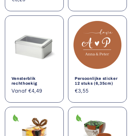
prijs
prijs
Vensterblik
Persoonlijke sticker
rechthoekig
12 stuks (6,35cm)
Normale
Vanaf €4,49
Normale
€3,55
prijs
prijs