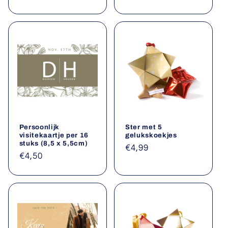
prijs
prijs
Persoonlijk
Ster met 5
visitekaartje per 16
gelukskoekjes
stuks (8,5 x 5,5cm)
Normale
€4,99
Normale
€4,50
prijs
prijs