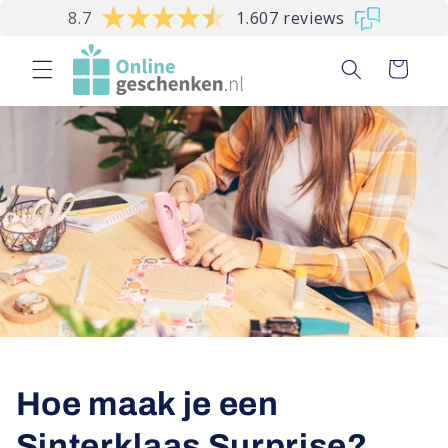
Meteen
8.7
1.607 reviews
naar de
content
Winkelwagen
Hoe maak je een
Sinterklaas Surprise?