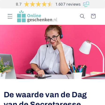
Meteen
8.7
1.607 reviews
naar de
content
Winkelwagen
De waarde van de Dag
van de Secretaresse