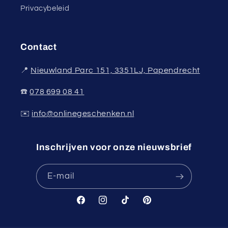
Privacybeleid
Contact
📍
Nieuwland Parc 151, 3351LJ, Papendrecht
☎️
078 699 08 41
✉️
info@onlinegeschenken.nl
Inschrijven voor onze nieuwsbrief
E‑mail
Facebook
Instagram
TikTok
Pinterest