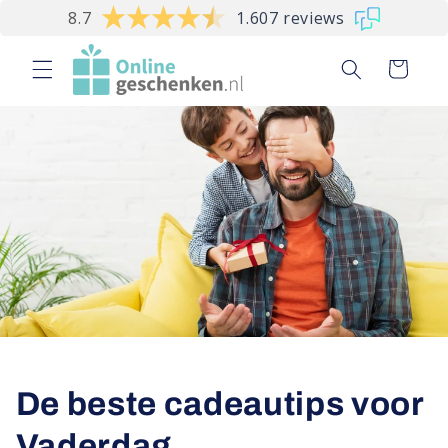
Meteen
8.7
1.607 reviews
naar de
content
Winkelwagen
De beste cadeautips voor
Vaderdag